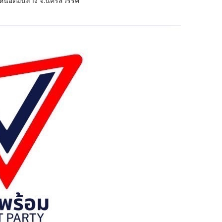
่เหนือตอนล่าง จ.นครสวรรค์