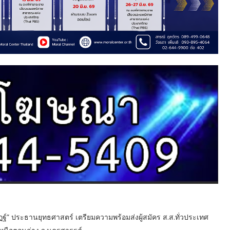
ัฏฐ์” ประธานยุทธศาสตร์ เตรียมความพร้อมส่งผู้สมัคร ส.ส.ทั่วประเทศ