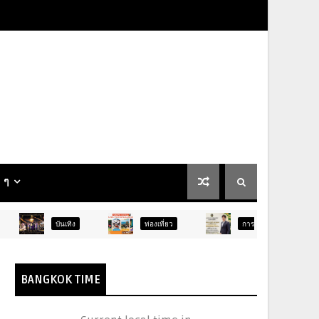
น ๆ
นเทิง
ท่องเที่ยว
การศึกษา
สังคม
BANGKOK TIME