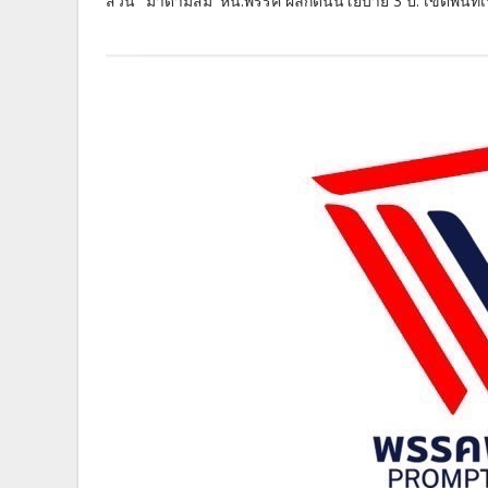
ส่วน "มาดามส้ม' หน.พรรค ผลักดันนโยบาย 3 ป. เขตพื้นที