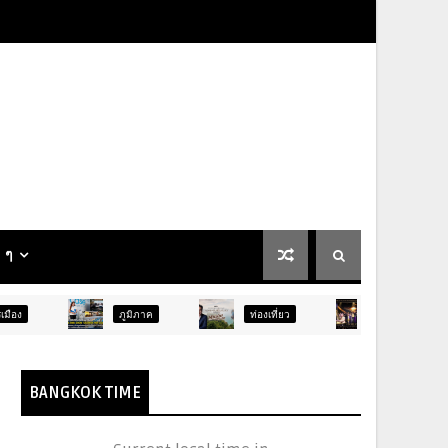
น ๆ
ภูมิภาค
ท่องเที่ยว
บันเทิง
สังคม
BANGKOK TIME