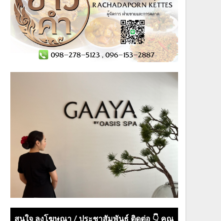
สนใจ ลงโฆษณา / ประชาสัมพันธ์ ติดต่อ 👇 คุณ