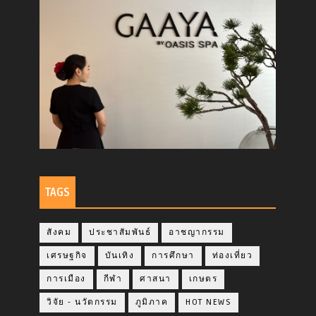
TAGS
สังคม
ประชาสัมพันธ์
อาชญากรรม
เศรษฐกิจ
บันเทิง
การศึกษา
ท่องเที่ยว
การเมือง
กีฬา
ศาสนา
เกษตร
วิจัย - นวัตกรรม
ภูมิภาค
HOT NEWS