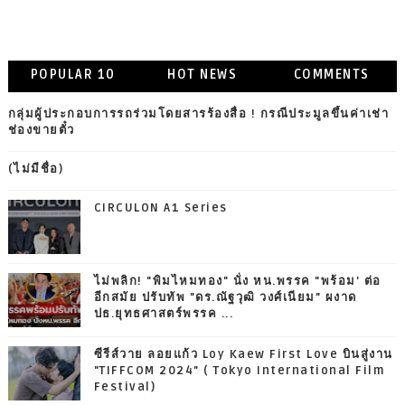
POPULAR 10
HOT NEWS
COMMENTS
กลุ่มผู้ประกอบการรถร่วมโดยสารร้องสื่อ ! กรณีประมูลขึ้นค่าเช่า
ช่องขายตั๋ว
(ไม่มีชื่อ)
CIRCULON A1 Series
ไม่พลิก! "พิมไหมทอง" นั่ง หน.พรรค "พร้อม' ต่อ
อีกสมัย ปรับทัพ "ดร.ณัฐวุฒิ วงศ์เนียม" ผงาด
ปธ.ยุทธศาสตร์พรรค ...
ซีรีส์วาย ลอยแก้ว Loy Kaew First Love บินสู่งาน
"TIFFCOM 2024" ( Tokyo International Film
Festival)