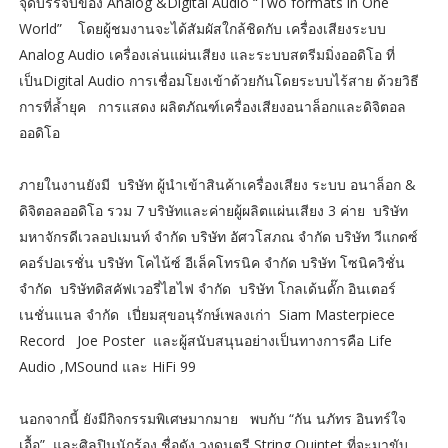
จุดบรรจบของ Analog &Digital Audio “Two formats in One
World” โดยผู้ชมงานจะได้สัมผัสใกล้ชิดกับ เครื่องเสียงระบบ
Analog Audio เครื่องเล่นแผ่นเสียง และระบบสตรีมมิ่งออดิโอ ที่
เป็นDigital Audio การเชื่อมโยงเข้าด้วยกันโดยระบบไร้สาย ด้วยวิธี
การที่ล้ำยุค การแสดง ผลิตภัณฑ์เครื่องเสียงอนาล็อกและดิจิตอล
ออดิโอ
ภายในงานยังมี บริษัท ผู้นำเข้าสินค้าเครื่องเสียง ระบบ อนาล็อก &
ดิจิตอลออดิโอ รวม 7 บริษัทและค่ายผู้ผลิตแผ่นเสียง 3 ค่าย บริษัท
มหาจักรดีเวลอปเมนท์ จำกัด บริษัท อัศวโสภณ จำกัด บริษัท วีแกดซ์
คอร์ปอเรชั่น บริษัท โคไน้ซ์ อีเล็คโทรนิค จำกัด บริษัท โซนิควิชั่น
จำกัด บริษัทดิสคัฟเวอรี่ไฮไฟ จำกัด บริษัท โกลเด้นดั๊ก อินเตอร์
เนชั่นแนล จำกัด เปี่ยมสุขอนุรักษ์เพลงเก่า Siam Masterpiece
Record Joe Poster และผู้สนับสนุนอย่างเป็นทางการคือ Life
Audio ,MSound และ HiFi 99
นอกจากนี้ ยังมีกิจกรรมพิเศษมากมาย พบกับ “กัน นภัทร อินทร์ใจ
เอื้อ” และศิลปินนักร้อง ชื่อดัง วงดนตรี String Quintet ที่จะมาขับ