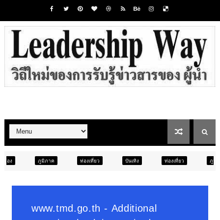
ภาค
ท่องเที่ยว
บันเทิง
ท่องเที่ยว
ภูมิภาค
สังคม