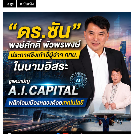
Tags
# บันเทิง