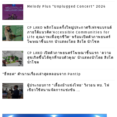
Melody Plus “Unplugged Concert” 2024
CP LAND พลิกโฉมครั้งใหญ่ประกาศรีเฟรชแบรนด์
ภายใต้แนวคิด‘Accessible Communities for
Life คุณภาพเพื่อทุกชีวิต’ พร้อมเปิดตัวภาพยนตร์
โฆษณาชิ้นแรก นำแสดงโดย สิงโต นำโชค
CP LAND เปิดตัวภาพยนตร์โฆษณาชิ้นแรก ‘ความ
สุขเกิดขึ้นได้ทุกที่รอบตัวคุณ’ นำแสดงนำโดย สิงโต
นำโชค
“ธี่หยด” ตำนานเรื่องเล่าสุดหลอนจาก Pantip
ผู้ประกอบการ "เลี้ยงม้าแข่งไทย' วิงวอน ทบ. ไฟ
เขียวใช้สนามจัดการแข่งขัน ...