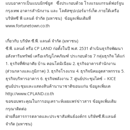
แบบอาคารเป็นแบบมิกซ์ยูส ซึ่งประกอบด้วย โรงแรมแกรนด์ฟอร์จูน
กรุงเทพ อาคารสำนักงาน และ โลตัสซุปเปอร์มาร์เก็ต ภายใต้เครือ
บริษัทซี พี แลนด์ จำกัด (มหาชน) ข้อมูลเพิ่มเติมที่
www.fortunetown.co.th
เกี่ยวกับ บริษัท ซี.พี. แลนด์ จำกัด (มหาชน)
ซี.พี. แลนด์ หรือ CP LAND ก่อตั้งในปี พ.ศ. 2531 ดำเนินธุรกิจพัฒนา
อสังหาริมทรัพย์ เครือเจริญโภคภัณฑ์ ประกอบด้วย 7 กลุ่มธุรกิจ ได้แก่
1. ธุรกิจที่พักอาศัย บ้าน คอนโดมิเนียม 2. ธุรกิจอาคารสำนักงาน
(ส่วนกลางและภูมิภาค) 3. ธุรกิจโรงแรม 4. ธุรกิจนิคมอุตสาหกรรม 5.
ธุรกิจบริหารอาคาร 6. ธุรกิจพลังงาน 7. ศูนย์ประชุมไคซ์ – KICE
ศูนย์ประชุมและแสดงสินค้านานาชาติขอนแก่น ข้อมูลเพิ่มเต
http://www.CPLAND.co.th​
ขอขอบพระคุณในการอนุเคราะห์เผยแพร่ข่าวสาร ข้อมูลเพิ่มเติม
กรุณาติดต่อ ​
ฝ่ายสื่อสารการตลาดและประชาสัมพันธ์องค์กร บริษัทซี.พี.แลนด์
จำกัด (มหาชน)