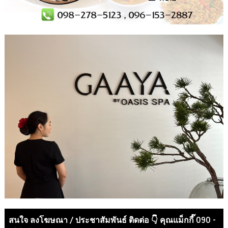
สนใจ ลงโฆษณา / ประชาสัมพันธ์ ติดต่อ 👇 คุณแม็กกี๊ 090 -