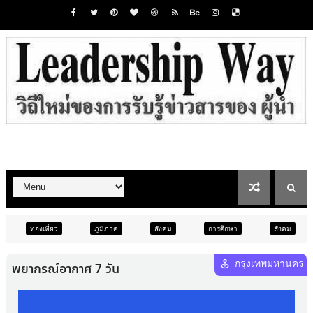
ภูมิภาค
สังคม
การศึกษา
สังคม
การเมือง
ภ