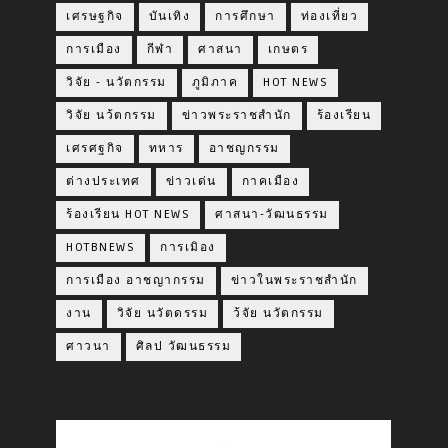
เศรษฐกิจ
บันเทิง
การศึกษา
ท่องเที่ยว
การเมือง
กีฬา
ศาสนา
เกษตร
วิจัย - นวัตกรรม
ภูมิภาค
HOT NEWS
วิจัย นว้ตกรรม
ข่าวพระราชสำนัก
ร้องเรียน
เศรศฐกิจ
ทหาร
อาชญกรรม
ต่างประเทศ
ข่าวเด่น
กาคเมือง
ร้องเรียน HOT NEWS
ศาสนา-วัฒนธรรม
HOTBNEWS
การเมิอง
การเมือง อาชญากรรม
ข่าวในพระราชสำนัก
งาน
วิจัย นวัตดรรม
ว้จัย นวัตกรรม
ศาวนา
ศิลป วัฒนธรรม