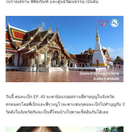
โบราณสถาน พิพิธภัณฑ์ และศูนย์วัฒนธรรม เป็นต้น
วันนี้ คนละเป็ก EP .43 จะพาย้อนรอยสถานที่สายบุญในจังหวัด
สกลนครโดยพี่เป็กและพี่ๆวงนูโวจะพาแฟนๆคนละเป็กไปทำบุญกับ 3
วัดดังในจังหวัดกันจะเป็นที่ไหนบ้างไปตามเช็คอินกันได้เลย