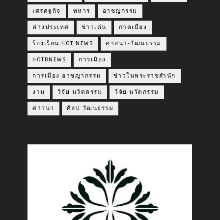
เศรศฐกิจ
ทหาร
อาชญกรรม
ต่างประเทศ
ข่าวเด่น
กาคเมือง
ร้องเรียน HOT NEWS
ศาสนา-วัฒนธรรม
HOTBNEWS
การเมิอง
การเมือง อาชญากรรม
ข่าวในพระราชสำนัก
งาน
วิจัย นวัตดรรม
ว้จัย นวัตกรรม
ศาวนา
ศิลป วัฒนธรรม