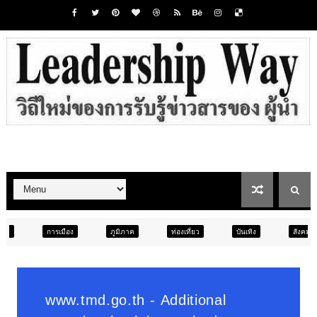
ง
ภูมิภาค
ท่องเที่ยว
บันเทิง
สังคม
ภูมิภาค