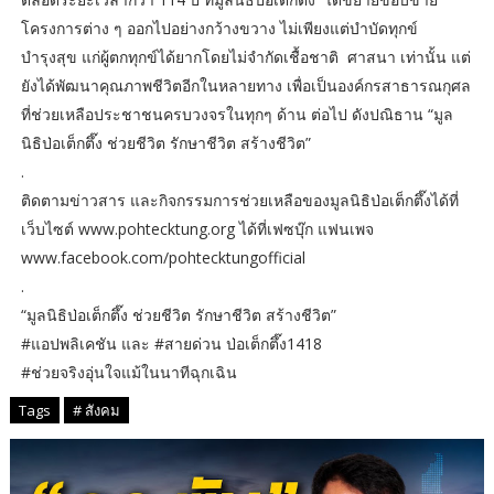
โครงการต่าง ๆ ออกไปอย่างกว้างขวาง ไม่เพียงแต่บำบัดทุกข์
บำรุงสุข แก่ผู้ตกทุกข์ได้ยากโดยไม่จำกัดเชื้อชาติ ศาสนา เท่านั้น แต่
ยังได้พัฒนาคุณภาพชีวิตอีกในหลายทาง เพื่อเป็นองค์กรสาธารณกุศล
ที่ช่วยเหลือประชาชนครบวงจรในทุกๆ ด้าน ต่อไป ดังปณิธาน “มูล
นิธิป่อเต็กตึ๊ง ช่วยชีวิต รักษาชีวิต สร้างชีวิต”
.
ติดตามข่าวสาร และกิจกรรมการช่วยเหลือของมูลนิธิป่อเต็กตึ๊งได้ที่
เว็บไซต์ www.pohtecktung.org ได้ที่เฟซบุ๊ก แฟนเพจ
www.facebook.com/pohtecktungofficial
.
“มูลนิธิป่อเต็กตึ๊ง ช่วยชีวิต รักษาชีวิต สร้างชีวิต”
#แอปพลิเคชัน และ #สายด่วน ป่อเต็กตึ๊ง1418
#ช่วยจริงอุ่นใจแม้ในนาทีฉุกเฉิน
Tags
# สังคม