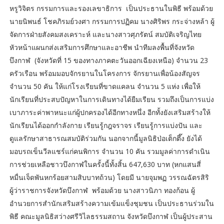
หรูวิจิตร กรรมการและรองเลขาธิการ เป็นประธานในพิธี พร้อมด้วย
นายนิพนธ์ โชคภิรมย์วงศา กรรมการปฏิคม นางศิริพร กระจ่างหล้า ผู้
จัดการฝ่ายสังคมสงเคราะห์ และนางสาวศุภรัตน์ สมบัติเจริญไทย
หัวหน้าแผนกส่งเสริมการศึกษาและอาชีพ นำทีมลงพื้นที่จังหวัด
บึงกาฬ (จังหวัดที่ 15 ของทางภาคตะวันออกเฉียงเหนือ) จำนวน 23
ครัวเรือน พร้อมมอบจักรยานในโครงการ จักรยานเพื่อน้องสัญจร
จำนวน 50 คัน ให้แก่โรงเรียนที่ขาดแคลน จำนวน 5 แห่ง เพื่อให้
นักเรียนที่ประสบปัญหาในการเดินทางได้ยืมเรียน รวมถึงเป็นการแบ่ง
เบาภาระค่าพาหนะแก่ผู้ปกครองได้อีกทางหนึ่ง อีกทั้งยังเสริมสร้างให้
นักเรียนได้ออกกำลังกาย เรียนรู้กฎจราจร เรียนรู้การแบ่งปัน และ
ดูแลรักษาสาธารณสมบัติร่วมกัน นอกจากนี้มูลนิธิป่อเต็กตึ๊ง ยังได้
มอบรถเข็นวีลแชร์แก่คนพิการ จำนวน 10 คัน รวมมูลค่าการดำเนิน
การช่วยเหลือชาวบึงกาฬในครั้งนี้ทั้งสิ้น 647,630 บาท (หกแสนสี่
หมื่นเจ็ดพันหกร้อยสามสิบบาทถ้วน) โดยมี นายจุมพฏ วรรณฉัตรสิริ
ผู้ว่าราชการจังหวัดบึงกาฬ พร้อมด้วย นางสาวนิภา ทองก้อน ผู้
อำนวยการสำนักเสริมสร้างความเข้มแข็งชุมชน เป็นประธานร่วมใน
พิธี คณะมูลนิธิสว่างศรีวิไลธรรมสถาน จังหวัดบึงกาฬ เป็นผู้ประสาน