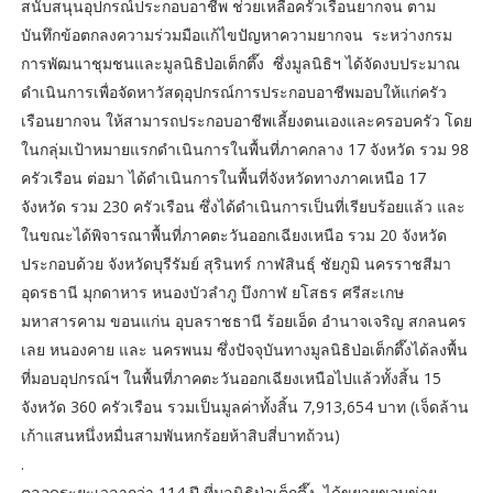
สนับสนุนอุปกรณ์ประกอบอาชีพ ช่วยเหลือครัวเรือนยากจน ตาม
บันทึกข้อตกลงความร่วมมือแก้ไขปัญหาความยากจน ระหว่างกรม
การพัฒนาชุมชนและมูลนิธิป่อเต็กตึ๊ง ซึ่งมูลนิธิฯ ได้จัดงบประมาณ
ดำเนินการเพื่อจัดหาวัสดุอุปกรณ์การประกอบอาชีพมอบให้แก่ครัว
เรือนยากจน ให้สามารถประกอบอาชีพเลี้ยงตนเองและครอบครัว โดย
ในกลุ่มเป้าหมายแรกดำเนินการในพื้นที่ภาคกลาง 17 จังหวัด รวม 98
ครัวเรือน ต่อมา ได้ดำเนินการในพื้นที่จังหวัดทางภาคเหนือ 17
จังหวัด รวม 230 ครัวเรือน ซึ่งได้ดำเนินการเป็นที่เรียบร้อยแล้ว และ
ในขณะได้พิจารณาพื้นที่ภาคตะวันออกเฉียงเหนือ รวม 20 จังหวัด
ประกอบด้วย จังหวัดบุรีรัมย์ สุรินทร์ กาฬสินธุ์ ชัยภูมิ นครราชสีมา
อุดรธานี มุกดาหาร หนองบัวลำภู บึงกาฬ ยโสธร ศรีสะเกษ
มหาสารคาม ขอนแก่น อุบลราชธานี ร้อยเอ็ด อำนาจเจริญ สกลนคร
เลย หนองคาย และ นครพนม ซึ่งปัจจุบันทางมูลนิธิป่อเต็กตึ๊งได้ลงพื้น
ที่มอบอุปกรณ์ฯ ในพื้นที่ภาคตะวันออกเฉียงเหนือไปแล้วทั้งสิ้น 15
จังหวัด 360 ครัวเรือน รวมเป็นมูลค่าทั้งสิ้น 7,913,654 บาท (เจ็ดล้าน
เก้าแสนหนึ่งหมื่นสามพันหกร้อยห้าสิบสี่บาทถ้วน)
.
ตลอดระยะเวลากว่า 114 ปี ที่มูลนิธิป่อเต็กตึ๊ง ได้ขยายขอบข่าย