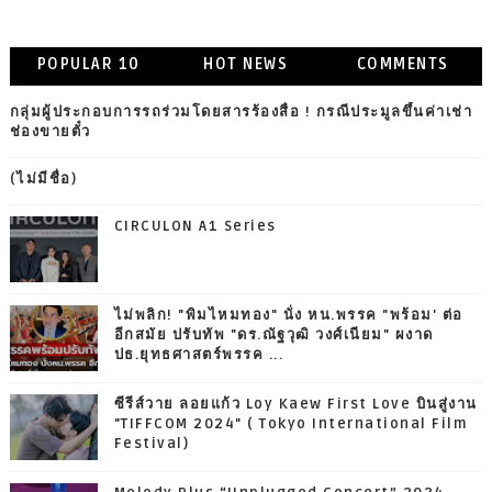
POPULAR 10
HOT NEWS
COMMENTS
กลุ่มผู้ประกอบการรถร่วมโดยสารร้องสื่อ ! กรณีประมูลขึ้นค่าเช่า
ช่องขายตั๋ว
(ไม่มีชื่อ)
CIRCULON A1 Series
ไม่พลิก! "พิมไหมทอง" นั่ง หน.พรรค "พร้อม' ต่อ
อีกสมัย ปรับทัพ "ดร.ณัฐวุฒิ วงศ์เนียม" ผงาด
ปธ.ยุทธศาสตร์พรรค ...
ซีรีส์วาย ลอยแก้ว Loy Kaew First Love บินสู่งาน
"TIFFCOM 2024" ( Tokyo International Film
Festival)