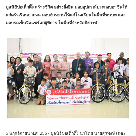
มูลนิธิป่อเต็กตึ๊ง สร้างชีวิต อย่างยั่งยืน มอบอุปกรณ์ประกอบอาชีพให้
แก่ครัวเรือนยากจน มอบจักรยานให้แก่โรงเรียนในพื้นที่ชนบท และ
มอบรถเข็นวีลแชร์แก่ผู้พิการ ในพื้นที่จังหวัดบึงกาฬ
5 พฤศจิกายน พ.ศ. 2567 มูลนิธิป่อเต็กตึ๊ง นำโดย นายสุรพงษ์ เตชะ