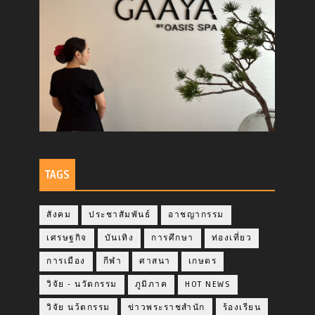
TAGS
สังคม
ประชาสัมพันธ์
อาชญากรรม
เศรษฐกิจ
บันเทิง
การศึกษา
ท่องเที่ยว
การเมือง
กีฬา
ศาสนา
เกษตร
วิจัย - นวัตกรรม
ภูมิภาค
HOT NEWS
วิจัย นว้ตกรรม
ข่าวพระราชสำนัก
ร้องเรียน