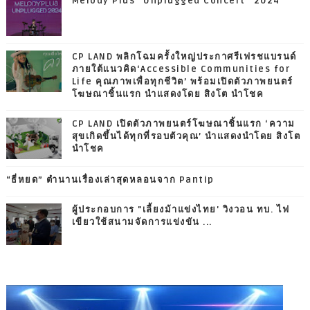
Melody Plus “Unplugged Concert” 2024
CP LAND พลิกโฉมครั้งใหญ่ประกาศรีเฟรชแบรนด์
ภายใต้แนวคิด‘Accessible Communities for
Life คุณภาพเพื่อทุกชีวิต’ พร้อมเปิดตัวภาพยนตร์
โฆษณาชิ้นแรก นำแสดงโดย สิงโต นำโชค
CP LAND เปิดตัวภาพยนตร์โฆษณาชิ้นแรก ‘ความ
สุขเกิดขึ้นได้ทุกที่รอบตัวคุณ’ นำแสดงนำโดย สิงโต
นำโชค
“ธี่หยด” ตำนานเรื่องเล่าสุดหลอนจาก Pantip
ผู้ประกอบการ "เลี้ยงม้าแข่งไทย' วิงวอน ทบ. ไฟ
เขียวใช้สนามจัดการแข่งขัน ...