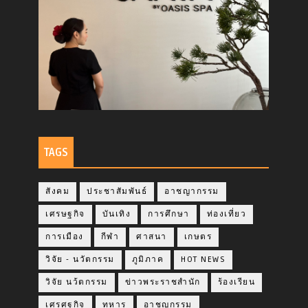
TAGS
สังคม
ประชาสัมพันธ์
อาชญากรรม
เศรษฐกิจ
บันเทิง
การศึกษา
ท่องเที่ยว
การเมือง
กีฬา
ศาสนา
เกษตร
วิจัย - นวัตกรรม
ภูมิภาค
HOT NEWS
วิจัย นว้ตกรรม
ข่าวพระราชสำนัก
ร้องเรียน
เศรศฐกิจ
ทหาร
อาชญกรรม