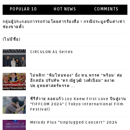
POPULAR 10
HOT NEWS
COMMENTS
กลุ่มผู้ประกอบการรถร่วมโดยสารร้องสื่อ ! กรณีประมูลขึ้นค่าเช่า
ช่องขายตั๋ว
(ไม่มีชื่อ)
CIRCULON A1 Series
ไม่พลิก! "พิมไหมทอง" นั่ง หน.พรรค "พร้อม' ต่อ
อีกสมัย ปรับทัพ "ดร.ณัฐวุฒิ วงศ์เนียม" ผงาด
ปธ.ยุทธศาสตร์พรรค ...
ซีรีส์วาย ลอยแก้ว Loy Kaew First Love บินสู่งาน
"TIFFCOM 2024" ( Tokyo International Film
Festival)
Melody Plus “Unplugged Concert” 2024