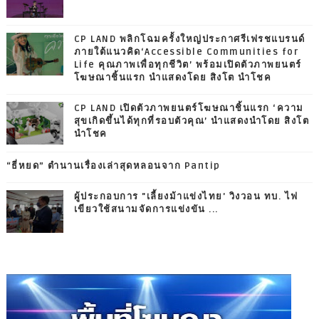
CP LAND พลิกโฉมครั้งใหญ่ประกาศรีเฟรชแบรนด์
ภายใต้แนวคิด‘Accessible Communities for
Life คุณภาพเพื่อทุกชีวิต’ พร้อมเปิดตัวภาพยนตร์
โฆษณาชิ้นแรก นำแสดงโดย สิงโต นำโชค
CP LAND เปิดตัวภาพยนตร์โฆษณาชิ้นแรก ‘ความ
สุขเกิดขึ้นได้ทุกที่รอบตัวคุณ’ นำแสดงนำโดย สิงโต
นำโชค
“ธี่หยด” ตำนานเรื่องเล่าสุดหลอนจาก Pantip
ผู้ประกอบการ "เลี้ยงม้าแข่งไทย' วิงวอน ทบ. ไฟ
เขียวใช้สนามจัดการแข่งขัน ...