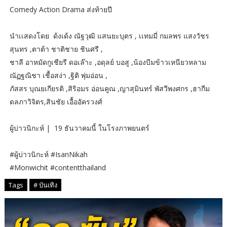
Comedy Action Drama ส่งท้ายปี
นำเเสดงโดย ด้งเด้ง ณัฐวุฒิ แสนยะบุตร , เเทมมี่ กมลพร แสงวัชร
สุนทร ,ตาต้า ชาติชาย ชินศรี ,
ชาลี อาหมัดกูเชียรี ดอเล๊าะ ,อดุลย์ บอสู ,น้องบีมข้าวเหนียวหลาม
ณัฏฐณิชา เชื้อสง่า ,ฐิติ พุ่มอ่อน ,
ภัสสร บุณยเกียรติ ,สิริอมร อ่อนคูณ ,ญาสุมินทร์ พัสวีพงศกร ,ฮากีม
ดลภาวิจิตร,สินชัย เอื้ออัครวงศ์
ผู้บ่าวนิกะห์ | 19 ธันวาคมนี้ ในโรงภาพยนตร์
#ผู้บ่าวนิกะห์ #IsanNikah
#Monwichit #contentthailand
Tags
# บันเทิง