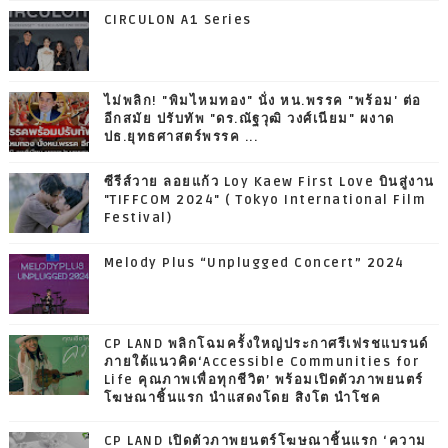
CIRCULON A1 Series
ไม่พลิก! "พิมไหมทอง" นั่ง หน.พรรค "พร้อม' ต่อ
อีกสมัย ปรับทัพ "ดร.ณัฐวุฒิ วงศ์เนียม" ผงาด
ปธ.ยุทธศาสตร์พรรค ...
ซีรีส์วาย ลอยแก้ว Loy Kaew First Love บินสู่งาน
"TIFFCOM 2024" ( Tokyo International Film
Festival)
Melody Plus “Unplugged Concert” 2024
CP LAND พลิกโฉมครั้งใหญ่ประกาศรีเฟรชแบรนด์
ภายใต้แนวคิด‘Accessible Communities for
Life คุณภาพเพื่อทุกชีวิต’ พร้อมเปิดตัวภาพยนตร์
โฆษณาชิ้นแรก นำแสดงโดย สิงโต นำโชค
CP LAND เปิดตัวภาพยนตร์โฆษณาชิ้นแรก ‘ความ