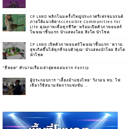
CP LAND พลิกโฉมครั้งใหญ่ประกาศรีเฟรชแบรนด์
ภายใต้แนวคิด‘Accessible Communities for
Life คุณภาพเพื่อทุกชีวิต’ พร้อมเปิดตัวภาพยนตร์
โฆษณาชิ้นแรก นำแสดงโดย สิงโต นำโชค
CP LAND เปิดตัวภาพยนตร์โฆษณาชิ้นแรก ‘ความ
สุขเกิดขึ้นได้ทุกที่รอบตัวคุณ’ นำแสดงนำโดย สิงโต
นำโชค
“ธี่หยด” ตำนานเรื่องเล่าสุดหลอนจาก Pantip
ผู้ประกอบการ "เลี้ยงม้าแข่งไทย' วิงวอน ทบ. ไฟ
เขียวใช้สนามจัดการแข่งขัน ...