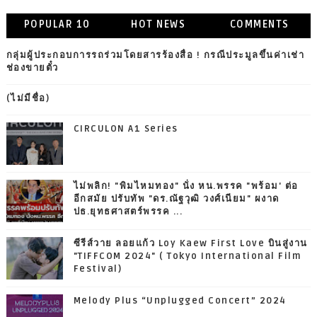
POPULAR 10
HOT NEWS
COMMENTS
กลุ่มผู้ประกอบการรถร่วมโดยสารร้องสื่อ ! กรณีประมูลขึ้นค่าเช่า
ช่องขายตั๋ว
(ไม่มีชื่อ)
CIRCULON A1 Series
ไม่พลิก! "พิมไหมทอง" นั่ง หน.พรรค "พร้อม' ต่อ
อีกสมัย ปรับทัพ "ดร.ณัฐวุฒิ วงศ์เนียม" ผงาด
ปธ.ยุทธศาสตร์พรรค ...
ซีรีส์วาย ลอยแก้ว Loy Kaew First Love บินสู่งาน
"TIFFCOM 2024" ( Tokyo International Film
Festival)
Melody Plus “Unplugged Concert” 2024