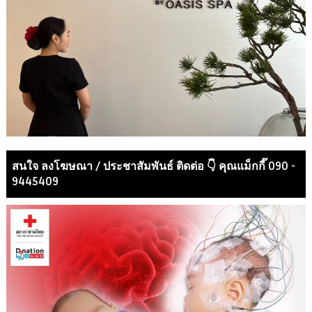
สนใจ ลงโฆษณา / ประชาสัมพันธ์ ติดต่อ 👇 คุณแม็กกี๊ 090 -
9445409