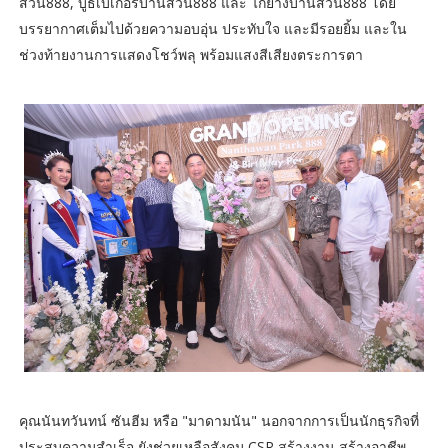
สวน888, บูธเบเกอรี่บ้านสวน888 และ ไก่ย่างบ้านสวน888 โดย
บรรยากาศเต็มไปด้วยความอบอุ่น ประทับใจ และมีรอยยิ้ม และใน
ช่วงท้ายงานการแสดงโชว์พลุ พร้อมแสงสีเสียงตระการตา
คุณนันทวันทน์ ซันฮีม หรือ "มาดามนัน" นอกจากการเป็นนักธุรกิจที่
ประสบความสำเร็จ ยังช่วยเหลือสังคม CSR สร้างงาน สร้างอาชีพ