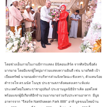
โดยช่วงเย็นภายในงานมีการแสดง มินิคอนเสิร์ต จากศิลปินชื่อดัง
มากมาย โดยมีแขกผู้ใหญ่มาร่วมแสดงความยินดี เช่น นายกิตติ เป้า
เปี่ยมทรัพย์ นายกองค์การบริหารส่วนจังหวัดฉะเชิงเทรา, ตัวแทนร้อย
ตำรวจโท ดร.มนัส โนนุช ประธานสภาสังคมสงเคราะห์แห่ง
ประเทศไทยในพระราชาอุปถัมภ์ ประธานมูลนิธิมิราเคิล ออฟไลฟ
พร้อมแขกผู้มีเกียรติอีกจำนวนมากมายร่วมรับประทานอาหาร มีบูธ
อาหารจาก "รีสอร์ท Nanthawan Park 888" อาทิ บูธขนมไทยบ้าน