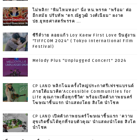
ไม่พลิก! "พิมไหมทอง" นั่ง หน.พรรค "พร้อม' ต่อ
อีกสมัย ปรับทัพ "ดร.ณัฐวุฒิ วงศ์เนียม" ผงาด
ปธ.ยุทธศาสตร์พรรค ...
ซีรีส์วาย ลอยแก้ว Loy Kaew First Love บินสู่งาน
"TIFFCOM 2024" ( Tokyo International Film
Festival)
Melody Plus “Unplugged Concert” 2024
CP LAND พลิกโฉมครั้งใหญ่ประกาศรีเฟรชแบรนด์
ภายใต้แนวคิด‘Accessible Communities for
Life คุณภาพเพื่อทุกชีวิต’ พร้อมเปิดตัวภาพยนตร์
โฆษณาชิ้นแรก นำแสดงโดย สิงโต นำโชค
CP LAND เปิดตัวภาพยนตร์โฆษณาชิ้นแรก ‘ความ
สุขเกิดขึ้นได้ทุกที่รอบตัวคุณ’ นำแสดงนำโดย สิงโต
นำโชค