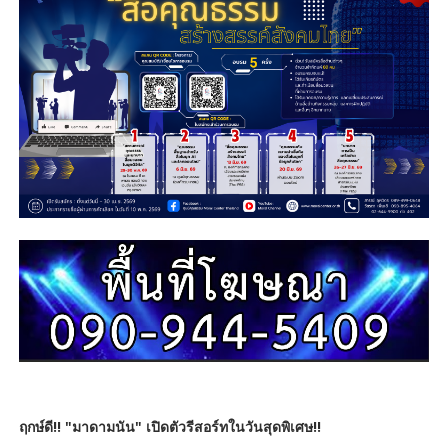
ฤกษ์ดี!! "มาดามนัน" เปิดตัวรีสอร์ทในวันสุดพิเศษ!!