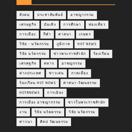
สังคม
ประชาสัมพันธ์
อาชญากรรม
เศรษฐกิจ
บันเทิง
การศึกษา
ท่องเที่ยว
การเมือง
กีฬา
ศาสนา
เกษตร
วิจัย - นวัตกรรม
ภูมิภาค
HOT NEWS
วิจัย นว้ตกรรม
ข่าวพระราชสำนัก
ร้องเรียน
เศรศฐกิจ
ทหาร
อาชญกรรม
ต่างประเทศ
ข่าวเด่น
กาคเมือง
ร้องเรียน HOT NEWS
ศาสนา-วัฒนธรรม
HOTBNEWS
การเมิอง
การเมือง อาชญากรรม
ข่าวในพระราชสำนัก
งาน
วิจัย นวัตดรรม
ว้จัย นวัตกรรม
ศาวนา
ศิลป วัฒนธรรม