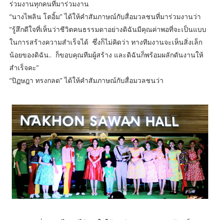
ร่วมงานทุกคนที่มาร่วมงาน
“นางไพลิน โตอิ้ม” ได้ให้คำสัมภาษณ์กับสื่อมวลชนที่มาร่วมงานว่า
“รู้สึกดีใจที่เห็นว่าชีวิตคนธรรมดาอย่างดิฉันมีคุณค่าพอที่จะเป็นแบบ
ในการสร้างความสำเร็จได้ ซึ่งก็ไม่คิดว่า ทางทีมงานจะเห็นสิ่งเล็ก
น้อยของดิฉัน.. ก็ขอบคุณทีมผู้สร้าง และดิฉันก็พร้อมผลักดันงานให้
สำเร็จคะ”
“ปิฏษฎา ทรงกลด” ได้ให้คำสัมภาษณ์กับสื่อมวลชนว่า