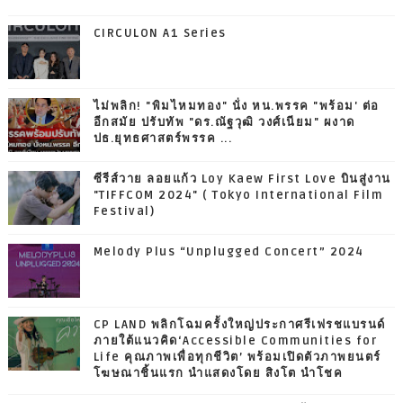
CIRCULON A1 Series
ไม่พลิก! "พิมไหมทอง" นั่ง หน.พรรค "พร้อม' ต่อ
อีกสมัย ปรับทัพ "ดร.ณัฐวุฒิ วงศ์เนียม" ผงาด
ปธ.ยุทธศาสตร์พรรค ...
ซีรีส์วาย ลอยแก้ว Loy Kaew First Love บินสู่งาน
"TIFFCOM 2024" ( Tokyo International Film
Festival)
Melody Plus “Unplugged Concert” 2024
CP LAND พลิกโฉมครั้งใหญ่ประกาศรีเฟรชแบรนด์
ภายใต้แนวคิด‘Accessible Communities for
Life คุณภาพเพื่อทุกชีวิต’ พร้อมเปิดตัวภาพยนตร์
โฆษณาชิ้นแรก นำแสดงโดย สิงโต นำโชค