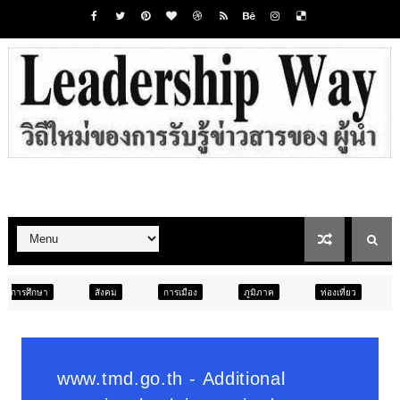
ังคม
การเมือง
ภูมิภาค
ท่องเที่ยว
ข่าวเด่น
สังค