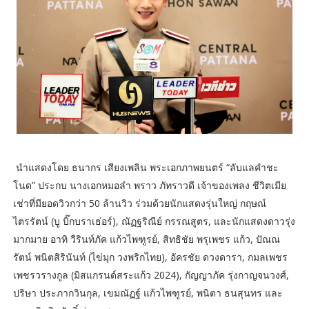
นำแสดงโดย ธนากร เสียงเพลิน พระเอกภาพยนตร์ “ลับแลคำชะ
โนด” ประกบ นางเอกหมอลำ พราว ภัทราวดี เจ้าของเพลง ชีวิตเมีย
เช่าที่มียอดวิวกว่า 50 ล้านวิว ร่วมด้วยนักแสดงรุ่นใหญ่ กฤษณ์
ไตรรัตน์ (บู บิ๊กบราเธ่อร์), ณัฏฐริณีย์ กรรณสูตร, และนักแสดงดาวรุ่ง
มากมาย อาทิ วีรินท์ภัค แก้วไพฑูรย์, สิทธิชัย พรุเพชร แก้ว, ปัณณ
รัตน์ พนิตสิรินันท์ (ไข่มุก วงพริกไทย), อัครชัย ดวงดารา, กมลเพชร
เพชรวรางกูล (มิสแกรนด์สระแก้ว 2024), กัญญาภัค รุ่งกาญจนวงศ์,
ปริษา ประภากวินกุล, เขมณัฏฐ์ แก้วไพฑูรย์, พนิตา ธนสุนทร และ