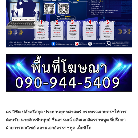
ดร.วิชิต ปลั่งศรีสกุล ประธานยุทธศาสตร์ กระทรวงเกษตรฯให้การ
ต้อนรับ นายจักรชินบุษย์ ชื่นอารมณ์ อดีตเอกอัครราชทูต ที่ปรึกษา
ฝ่ายการพาณิชย์ สถานเอกอัครราชทูต เม็กซิโก