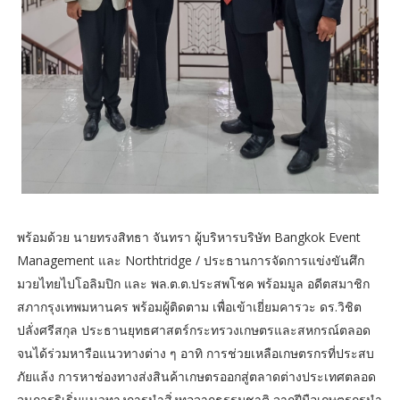
พร้อมด้วย นายทรงสิทธา จันทรา ผู้บริหารบริษัท Bangkok Event
Management และ Northtridge / ประธานการจัดการแข่งขันศึก
มวยไทยไปโอลิมปิก และ พล.ต.ต.ประสพโชค พร้อมมูล อดีตสมาชิก
สภากรุงเทพมหานคร พร้อมผู้ติดตาม เพื่อเข้าเยี่ยมคารวะ ดร.วิชิต
ปลั่งศรีสกุล ประธานยุทธศาสตร์กระทรวงเกษตรและสหกรณ์ตลอด
จนได้ร่วมหารือแนวทางต่าง ๆ อาทิ การช่วยเหลือเกษตรกรที่ประสบ
ภัยแล้ง การหาช่องทางส่งสินค้าเกษตรออกสู่ตลาดต่างประเทศตลอด
จนการริเริ่มแนวทางการนำสิ่งทอจากธรรมชาติ จากฝีมือเกษตรกรนำ