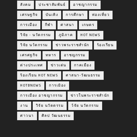
สังคม
ประชาสัมพันธ์
อาชญากรรม
เศรษฐกิจ
บันเทิง
การศึกษา
ท่องเที่ยว
การเมือง
กีฬา
ศาสนา
เกษตร
วิจัย - นวัตกรรม
ภูมิภาค
HOT NEWS
วิจัย นว้ตกรรม
ข่าวพระราชสำนัก
ร้องเรียน
เศรศฐกิจ
ทหาร
อาชญกรรม
ต่างประเทศ
ข่าวเด่น
กาคเมือง
ร้องเรียน HOT NEWS
ศาสนา-วัฒนธรรม
HOTBNEWS
การเมิอง
การเมือง อาชญากรรม
ข่าวในพระราชสำนัก
งาน
วิจัย นวัตดรรม
ว้จัย นวัตกรรม
ศาวนา
ศิลป วัฒนธรรม