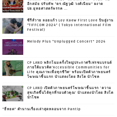
อีกสมัย ปรับทัพ "ดร.ณัฐวุฒิ วงศ์เนียม" ผงาด
ปธ.ยุทธศาสตร์พรรค ...
ซีรีส์วาย ลอยแก้ว Loy Kaew First Love บินสู่งาน
"TIFFCOM 2024" ( Tokyo International Film
Festival)
Melody Plus “Unplugged Concert” 2024
CP LAND พลิกโฉมครั้งใหญ่ประกาศรีเฟรชแบรนด์
ภายใต้แนวคิด‘Accessible Communities for
Life คุณภาพเพื่อทุกชีวิต’ พร้อมเปิดตัวภาพยนตร์
โฆษณาชิ้นแรก นำแสดงโดย สิงโต นำโชค
CP LAND เปิดตัวภาพยนตร์โฆษณาชิ้นแรก ‘ความ
สุขเกิดขึ้นได้ทุกที่รอบตัวคุณ’ นำแสดงนำโดย สิงโต
นำโชค
“ธี่หยด” ตำนานเรื่องเล่าสุดหลอนจาก Pantip