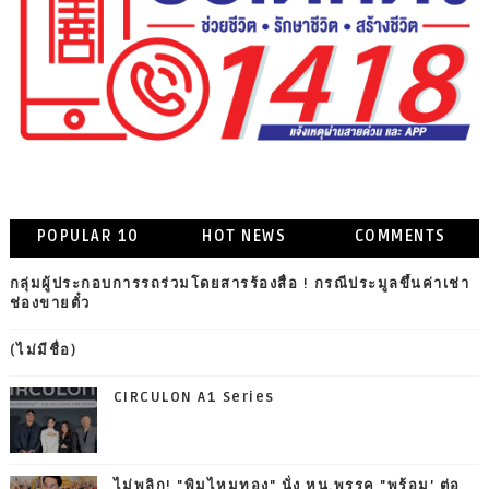
POPULAR 10
HOT NEWS
COMMENTS
กลุ่มผู้ประกอบการรถร่วมโดยสารร้องสื่อ ! กรณีประมูลขึ้นค่าเช่า
ช่องขายตั๋ว
(ไม่มีชื่อ)
CIRCULON A1 Series
ไม่พลิก! "พิมไหมทอง" นั่ง หน.พรรค "พร้อม' ต่อ