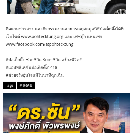
ติดตามข่าวสาร และกิจกรรมงานสาธารณกุศลมูลนิธิป่อเต็กตึ๊งได้ที่
เว็บไซต์ www.pohtecktung.org และ เฟซบุ๊ก แฟนเพจ
www.facebook.com/atpohtecktung
.
#ป่อเต็กตึ๊ง ช่วยชีวิต รักษาชีวิต สร้างชีวิต#
#แอปพลิเคชันป่อเต็กตึ๊ง1418
#ช่วยจริงอุ่นใจแม้ในนาทีฉุกเฉิน
Tags
# สังคม