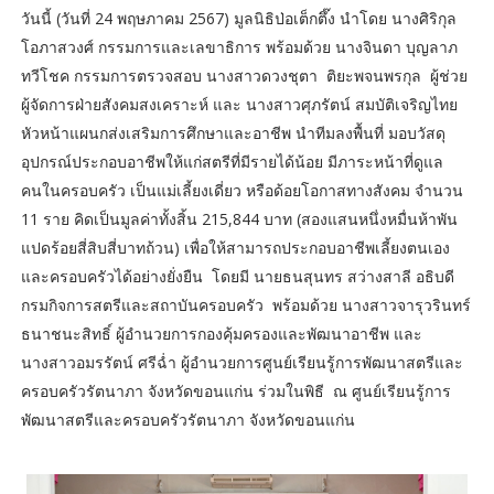
วันนี้ (วันที่ 24 พฤษภาคม 2567) มูลนิธิป่อเต็กตึ๊ง นำโดย นางศิริกุล
โอภาสวงศ์ กรรมการและเลขาธิการ พร้อมด้วย นางจินดา บุญลาภ
ทวีโชค กรรมการตรวจสอบ นางสาวดวงชุตา ติยะพจนพรกุล ผู้ช่วย
ผู้จัดการฝ่ายสังคมสงเคราะห์ และ นางสาวศุภรัตน์ สมบัติเจริญไทย
หัวหน้าแผนกส่งเสริมการศึกษาและอาชีพ นำทีมลงพื้นที่ มอบวัสดุ
อุปกรณ์ประกอบอาชีพให้แก่สตรีที่มีรายได้น้อย มีภาระหน้าที่ดูแล
คนในครอบครัว เป็นแม่เลี้ยงเดี่ยว หรือด้อยโอกาสทางสังคม จำนวน
11 ราย คิดเป็นมูลค่าทั้งสิ้น 215,844 บาท (สองแสนหนึ่งหมื่นห้าพัน
แปดร้อยสี่สิบสี่บาทถ้วน) เพื่อให้สามารถประกอบอาชีพเลี้ยงตนเอง
และครอบครัวได้อย่างยั่งยืน โดยมี นายธนสุนทร สว่างสาลี อธิบดี
กรมกิจการสตรีและสถาบันครอบครัว พร้อมด้วย นางสาวจารุวรินทร์
ธนาชนะสิทธิ์ ผู้อำนวยการกองคุ้มครองและพัฒนาอาชีพ และ
นางสาวอมรรัตน์ ศรีฉ่ำ ผู้อำนวยการศูนย์เรียนรู้การพัฒนาสตรีและ
ครอบครัวรัตนาภา จังหวัดขอนแก่น ร่วมในพิธี ณ ศูนย์เรียนรู้การ
พัฒนาสตรีและครอบครัวรัตนาภา จังหวัดขอนแก่น