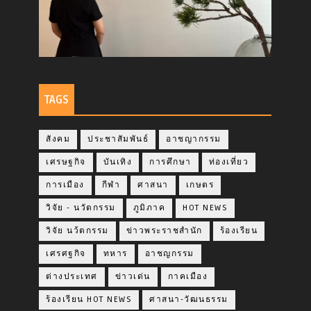
TAGS
สังคม
ประชาสัมพันธ์
อาชญากรรม
เศรษฐกิจ
บันเทิง
การศึกษา
ท่องเที่ยว
การเมือง
กีฬา
ศาสนา
เกษตร
วิจัย - นวัตกรรม
ภูมิภาค
HOT NEWS
วิจัย นว้ตกรรม
ข่าวพระราชสำนัก
ร้องเรียน
เศรศฐกิจ
ทหาร
อาชญกรรม
ต่างประเทศ
ข่าวเด่น
กาคเมือง
ร้องเรียน HOT NEWS
ศาสนา-วัฒนธรรม