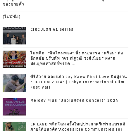
ช่องขายตั๋ว
(ไม่มีชื่อ)
CIRCULON A1 Series
ไม่พลิก! "พิมไหมทอง" นั่ง หน.พรรค "พร้อม' ต่อ
อีกสมัย ปรับทัพ "ดร.ณัฐวุฒิ วงศ์เนียม" ผงาด
ปธ.ยุทธศาสตร์พรรค ...
ซีรีส์วาย ลอยแก้ว Loy Kaew First Love บินสู่งาน
"TIFFCOM 2024" ( Tokyo International Film
Festival)
Melody Plus “Unplugged Concert” 2024
CP LAND พลิกโฉมครั้งใหญ่ประกาศรีเฟรชแบรนด์
ภายใต้แนวคิด‘Accessible Communities for