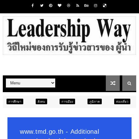
สังคม
การเมือง
ภูมิภาค
ท่องเที่ยว
บันเทิง
ท่