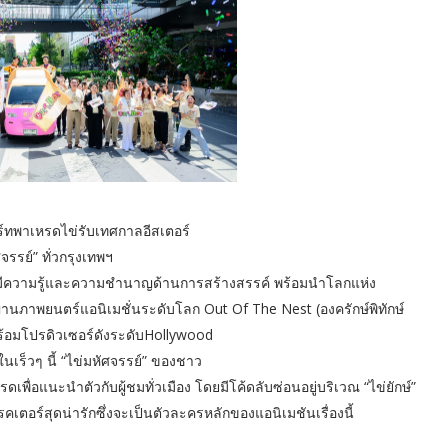
์ทพาเหรดไข่รับเทศกาลอีสเตอร์
รรย์” ทั่วกรุงเทพฯ
ที่มีความรู้และความชำนาญด้านการสร้างสรรค์ พร้อมนำโลกแห่ง
่านภาพยนตร์แอนิเมชั่นระดับโลก Out Of The Nest (องครักษ์พิทักษ์
้อมโปรดิวเซอร์ดังระดับHollywood
เร็วๆ นี้ “ไข่มหัศจรรย์” ของชาว
อแนะนำตัวกับผู้ชมทั่วเมือง โดยมีโค้ดลับซ่อนอยู่บริเวณ “ไข่ยักษ์”
อร์สุดน่ารักซึ่งจะเป็นตัวละครหลักของแอนิเมชันเรื่องนี้