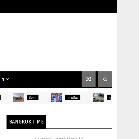
น ๆ
สังคม
การเมือง
ภูมิภาค
ท่องเที่ยว
BANGKOK TIME