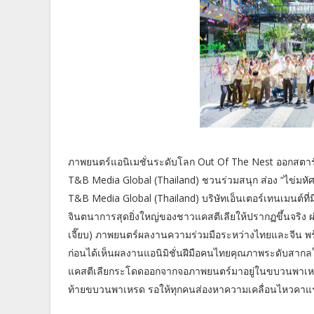
ภาพยนตร์แอนิเมชั่นระดับโลก Out Of The Nest ออกสตาร
T&B Media Global (Thailand) ชวนร่วมสนุก ส่อง “ไข่มหัศจ
T&B Media Global (Thailand) บริษัทเอ็นเตอร์เทนเมนต์
จินตนาการสุดยิ่งใหญ่ของชาวแคสตีเลียให้ปรากฏขึ้นจริง ผ
เจี๊ยบ) ภาพยนตร์ผลงานความร่วมมือระหว่างไทยและจีน พร
ก่อนได้เห็นผลงานแอนิมิชั่นฝีมือคนไทยคุณภาพระดับสากลใน
แคสตีเลียกระโดดออกจากจอภาพยนตร์มาอยู่ในขบวนพาเหรดเพื่
ท้ายขบวนพาเหรด รอให้ทุกคนส่องหาความเคลื่อนไหวคาแรคเต