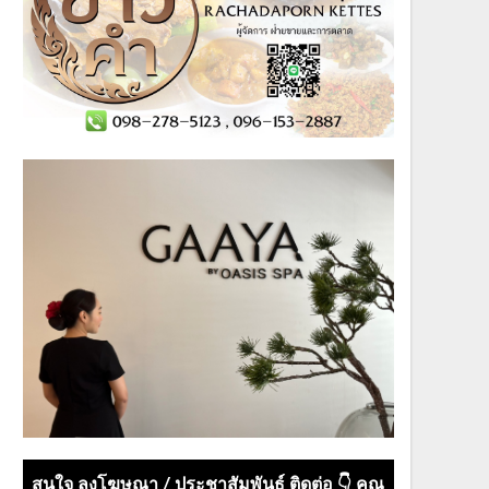
สนใจ ลงโฆษณา / ประชาสัมพันธ์ ติดต่อ 👇 คุณ