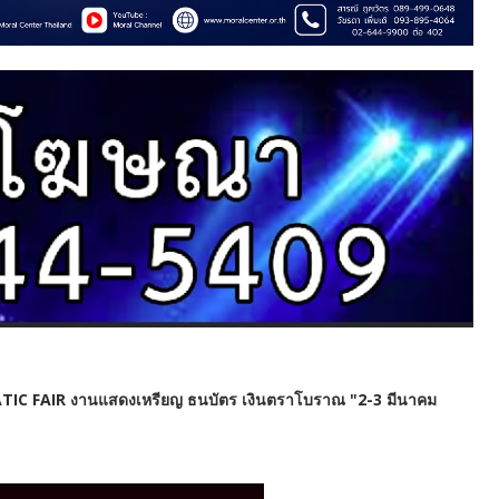
 FAIR งานแสดงเหรียญ ธนบัตร เงินตราโบราณ "2-3 มีนาคม