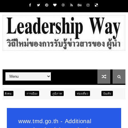
ือง
ภูมิภาค
ท่องเที่ยว
บันเทิง
สังคม
ภูมิภาค