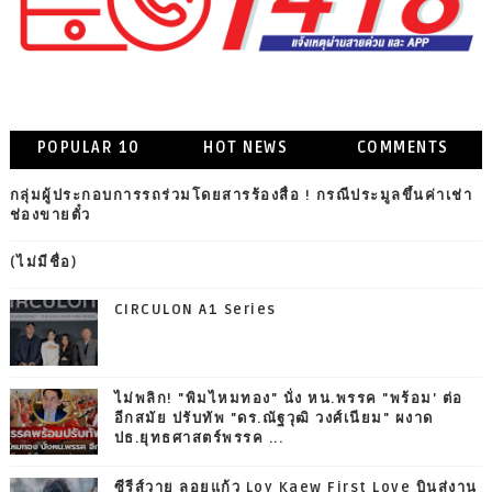
POPULAR 10
HOT NEWS
COMMENTS
กลุ่มผู้ประกอบการรถร่วมโดยสารร้องสื่อ ! กรณีประมูลขึ้นค่าเช่า
ช่องขายตั๋ว
(ไม่มีชื่อ)
CIRCULON A1 Series
ไม่พลิก! "พิมไหมทอง" นั่ง หน.พรรค "พร้อม' ต่อ
อีกสมัย ปรับทัพ "ดร.ณัฐวุฒิ วงศ์เนียม" ผงาด
ปธ.ยุทธศาสตร์พรรค ...
ซีรีส์วาย ลอยแก้ว Loy Kaew First Love บินสู่งาน