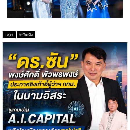
Tags
# บันเทิง