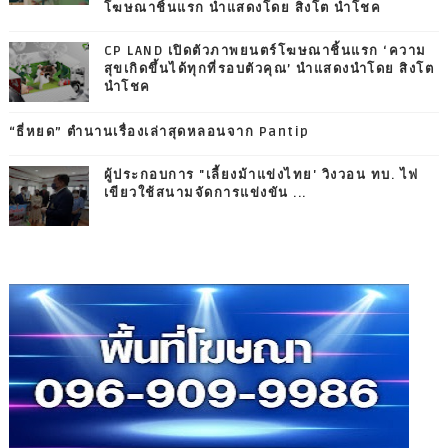
โฆษณาชิ้นแรก นำแสดงโดย สิงโต นำโชค
CP LAND เปิดตัวภาพยนตร์โฆษณาชิ้นแรก ‘ความ
สุขเกิดขึ้นได้ทุกที่รอบตัวคุณ’ นำแสดงนำโดย สิงโต
นำโชค
“ธี่หยด” ตำนานเรื่องเล่าสุดหลอนจาก Pantip
ผู้ประกอบการ "เลี้ยงม้าแข่งไทย' วิงวอน ทบ. ไฟ
เขียวใช้สนามจัดการแข่งขัน ...