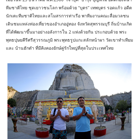
ทีมชาติไทย ชุดเยาวชนโลก พร้อมด้วย “บุตร” เทพบุตร รอดแก้ว อดีต
นักเตะทีมชาติไทยและสโมสรการท่าเรือ พาทีมงานคณะสื่อมวลชน
เดินชมแหล่งท่องเที่ยวของอำเภออู่ทอง จังหวัดสุพรรณบุรี ถิ่นบ้านเกิด
ที่ได้พัฒนาขึ้นมาอย่างอลังการใน 2 แห่งด้วยกัน ประกอบด้วย พระ
พุทธปุษยคีรีศรีสุวรรณภูมิ พระพุทธรูปแกะสลักหน้าผา วัดเขาทำเทียม
และ บ้านฮักตำ ที่มีคิงคองยักษ์คู่รักใหญ่ที่สุดในประเทศไทย