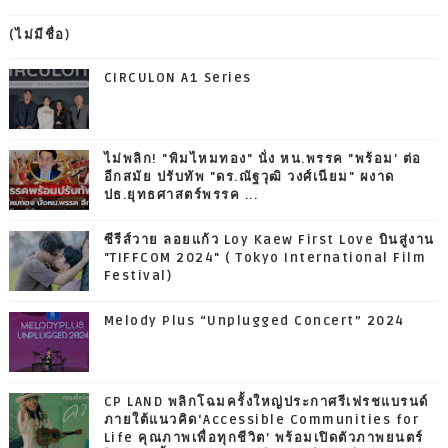
(ไม่มีชื่อ)
CIRCULON A1 Series
ไม่พลิก! "พิมไหมทอง" นั่ง หน.พรรค "พร้อม' ต่อ
อีกสมัย ปรับทัพ "ดร.ณัฐวุฒิ วงศ์เนียม" ผงาด
ปธ.ยุทธศาสตร์พรรค ...
ซีรีส์วาย ลอยแก้ว Loy Kaew First Love บินสู่งาน
"TIFFCOM 2024" ( Tokyo International Film
Festival)
Melody Plus “Unplugged Concert” 2024
CP LAND พลิกโฉมครั้งใหญ่ประกาศรีเฟรชแบรนด์
ภายใต้แนวคิด‘Accessible Communities for
Life คุณภาพเพื่อทุกชีวิต’ พร้อมเปิดตัวภาพยนตร์