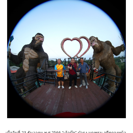
เมื่อวันที่ 23 ธันวาคม พ.ศ.2566 “เจ้าบุ๊ค” บำรุง บุญพรม อดีตกองหน้า