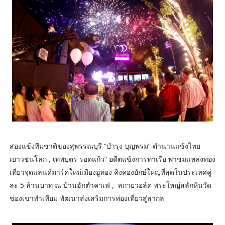
สองแข้งทีมชาติของสุพรรณบุรี “บำรุง บุญพรม” ตำนานแข้งไทย
เยาวชนโลก , เทพบุตร รอดแก้ว” อดีตแข้งการท่าเรือ พาชมแหล่งท่อง
เที่ยวจุดแลนด์มาร์คใหม่เมืองอู่ทอง คิงคองยักษ์ใหญ่ที่สุดในประเทศคู่
ละ 5 ล้านบาท ณ บ้านฮักตำคาเฟ่ , สกายวอล์ค พระใหญ่สลักหินวัด
ช่องเขาทำเทียม พัฒนาส่งเสริมการท่องเที่ยวสู่สากล