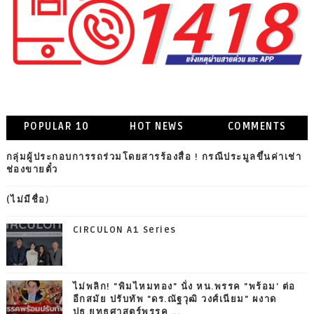
POPULAR 10
HOT NEWS
COMMENTS
กลุ่มผู้ประกอบการรถร่วมโดยสารร้องสื่อ ! กรณีประมูลขึ้นค่าเช่า
ช่องขายตั๋ว
(ไม่มีชื่อ)
CIRCULON A1 Series
ไม่พลิก! "พิมไหมทอง" นั่ง หน.พรรค "พร้อม' ต่อ
อีกสมัย ปรับทัพ "ดร.ณัฐวุฒิ วงศ์เนียม" ผงาด
ปธ.ยุทธศาสตร์พรรค ...