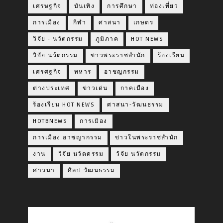
เศรษฐกิจ
บันเทิง
การศึกษา
ท่องเที่ยว
การเมือง
กีฬา
ศาสนา
เกษตร
วิจัย - นวัตกรรม
ภูมิภาค
HOT NEWS
วิจัย นว้ตกรรม
ข่าวพระราชสำนัก
ร้องเรียน
เศรศฐกิจ
ทหาร
อาชญกรรม
ต่างประเทศ
ข่าวเด่น
กาคเมือง
ร้องเรียน HOT NEWS
ศาสนา-วัฒนธรรม
HOTBNEWS
การเมิอง
การเมือง อาชญากรรม
ข่าวในพระราชสำนัก
งาน
วิจัย นวัตดรรม
ว้จัย นวัตกรรม
ศาวนา
ศิลป วัฒนธรรม