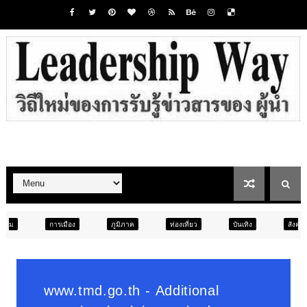
ง
ภูมิภาค
ท่องเที่ยว
บันเทิง
สังคม
ภูมิภาค