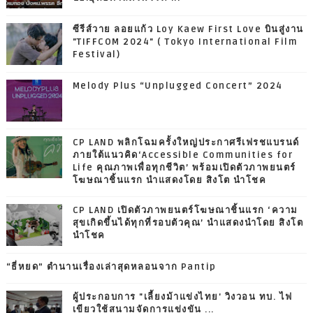
ซีรีส์วาย ลอยแก้ว Loy Kaew First Love บินสู่งาน
"TIFFCOM 2024" ( Tokyo International Film
Festival)
Melody Plus “Unplugged Concert” 2024
CP LAND พลิกโฉมครั้งใหญ่ประกาศรีเฟรชแบรนด์
ภายใต้แนวคิด‘Accessible Communities for
Life คุณภาพเพื่อทุกชีวิต’ พร้อมเปิดตัวภาพยนตร์
โฆษณาชิ้นแรก นำแสดงโดย สิงโต นำโชค
CP LAND เปิดตัวภาพยนตร์โฆษณาชิ้นแรก ‘ความ
สุขเกิดขึ้นได้ทุกที่รอบตัวคุณ’ นำแสดงนำโดย สิงโต
นำโชค
“ธี่หยด” ตำนานเรื่องเล่าสุดหลอนจาก Pantip
ผู้ประกอบการ "เลี้ยงม้าแข่งไทย' วิงวอน ทบ. ไฟ
เขียวใช้สนามจัดการแข่งขัน ...