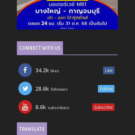
CONNECT WITH US
34.2k
Like
likes
28.6k
Follow
followers
8.6k
Subscribe
subscribers
TRANSLATE