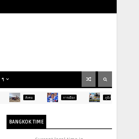
น ๆ
ังคม
การเมือง
ภูมิภาค
ท่องเที่ยว
BANGKOK TIME