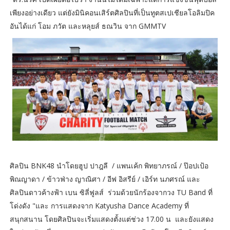
เพียงอย่างเดียว แต่ยังมินิคอนเสิร์ตศิลปินที่เป็นทูตสเปเชียลโอลิมปิค
อันได้แก่ โอม ภวัต และหลุยส์ ธณวิน จาก GMMTV
ศิลปิน BNK48 นำโดยฮูป ปาฎลี / แพนเค้ก พิทยาภรณ์ / ป๊อปเป้อ
พิณญาดา / ข้าวฟ่าง ญาณิศา / อีฟ อิสรีย์ / เอิร์ท นภศรณ์ และ
ศิลปินดาวค้างฟ้า เบน ซิลี่ฟูลส์ ร่วมด้วยนักร้องจากวง TU Band ที่
โด่งดัง "และ การแสดงจาก Katyusha Dance Academy ที่
สนุกสนาน โดยศิลปินจะเริ่มแสดงตั้งแต่ช่วง 17.00 น และยังแสดง