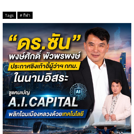
Tags
# กีฬา