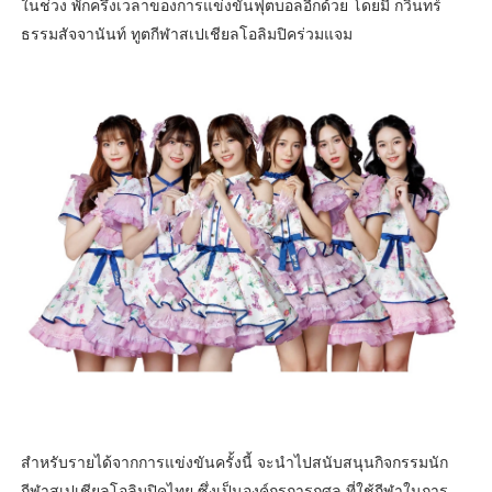
ในช่วง พักครึ่งเวลาของการแข่งขันฟุตบอลอีกด้วย โดยมี กวินทร์
ธรรมสัจจานันท์ ทูตกีฬาสเปเชียลโอลิมปิคร่วมแจม
สำหรับรายได้จากการแข่งขันครั้งนี้ จะนำไปสนับสนุนกิจกรรมนัก
กีฬาสเปเชียลโอลิมปิคไทย ซึ่งเป็นองค์กรการกุศล ที่ใช้กีฬาในการ