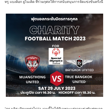
ทรู แบงค็อก ยูไนเต็ด ที่ร่วมกุศลให้การสนับสนุนการจัดแข่งขันครั้งนี้
"ดร.นริศ เปิดเผยต่อไปว่า งานนี้ไม่ได้มีเฉพาะแต่การแข่งขันฟุตบอล