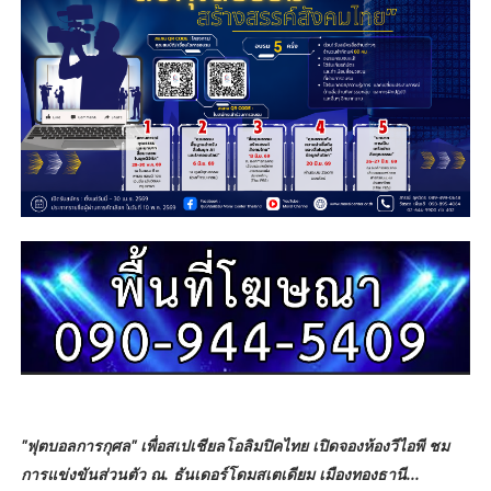
"ฟุตบอลการกุศล" เพื่อสเปเชียลโอลิมปิคไทย เปิดจองห้องวีไอพี ชม
การแข่งขันส่วนตัว ณ. ธันเดอร์โดมสเตเดียม เมืองทองธานี...