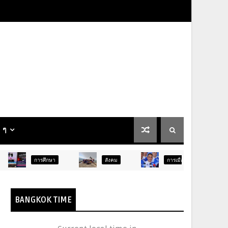
น ๆ
ศึกษา
สังคม
การเมือง
ภูมิภาค
BANGKOK TIME