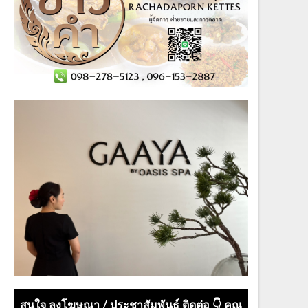
สนใจ ลงโฆษณา / ประชาสัมพันธ์ ติดต่อ 👇 คุณ