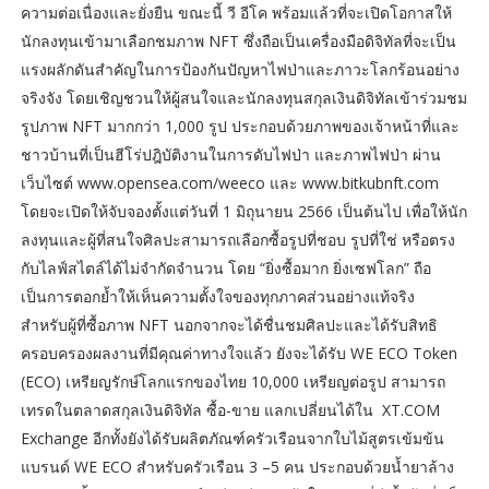
ความต่อเนื่องและยั่งยืน ขณะนี้ วี อีโค พร้อมแล้วที่จะเปิดโอกาสให้
นักลงทุนเข้ามาเลือกชมภาพ NFT ซึ่งถือเป็นเครื่องมือดิจิทัลที่จะเป็น
แรงผลักดันสำคัญในการป้องกันปัญหาไฟป่าและภาวะโลกร้อนอย่าง
จริงจัง โดยเชิญชวนให้ผู้สนใจและนักลงทุนสกุลเงินดิจิทัลเข้าร่วมชม
รูปภาพ NFT มากกว่า 1,000 รูป ประกอบด้วยภาพของเจ้าหน้าที่และ
ชาวบ้านที่เป็นฮีโร่ปฎิบัติงานในการดับไฟป่า และภาพไฟป่า ผ่าน
เว็บไซต์ www.opensea.com/weeco และ www.bitkubnft.com
โดยจะเปิดให้จับจองตั้งแต่วันที่ 1 มิถุนายน 2566 เป็นต้นไป เพื่อให้นัก
ลงทุนและผู้ที่สนใจศิลปะสามารถเลือกซื้อรูปที่ชอบ รูปที่ใช่ หรือตรง
กับไลฟ์สไตล์ได้ไม่จำกัดจำนวน โดย “ยิ่งซื้อมาก ยิ่งเซฟโลก” ถือ
เป็นการตอกย้ำให้เห็นความตั้งใจของทุกภาคส่วนอย่างแท้จริง
สำหรับผู้ที่ซื้อภาพ NFT นอกจากจะได้ชื่นชมศิลปะและได้รับสิทธิ
ครอบครองผลงานที่มีคุณค่าทางใจแล้ว ยังจะได้รับ WE ECO Token
(ECO) เหรียญรักษ์โลกแรกของไทย 10,000 เหรียญต่อรูป สามารถ
เทรดในตลาดสกุลเงินดิจิทัล ซื้อ-ขาย แลกเปลี่ยนได้ใน XT.COM
Exchange อีกทั้งยังได้รับผลิตภัณฑ์ครัวเรือนจากใบไม้สูตรเข้มข้น
แบรนด์ WE ECO สำหรับครัวเรือน 3 –5 คน ประกอบด้วยน้ำยาล้าง