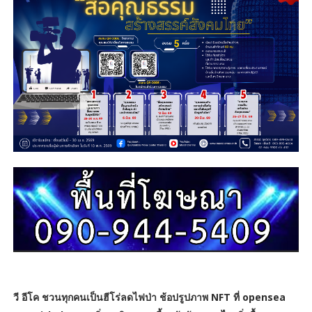
วี อีโค ชวนทุกคนเป็นฮีโร่ลดไฟป่า ช้อปรูปภาพ NFT ที่ opensea