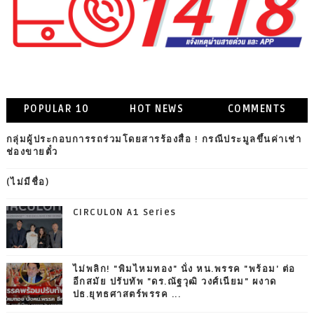
POPULAR 10
HOT NEWS
COMMENTS
กลุ่มผู้ประกอบการรถร่วมโดยสารร้องสื่อ ! กรณีประมูลขึ้นค่าเช่า
ช่องขายตั๋ว
(ไม่มีชื่อ)
CIRCULON A1 Series
ไม่พลิก! "พิมไหมทอง" นั่ง หน.พรรค "พร้อม' ต่อ
อีกสมัย ปรับทัพ "ดร.ณัฐวุฒิ วงศ์เนียม" ผงาด
ปธ.ยุทธศาสตร์พรรค ...