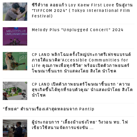
ซีรีส์วาย ลอยแก้ว Loy Kaew First Love บินสู่งาน
"TIFFCOM 2024" ( Tokyo International Film
Festival)
Melody Plus “Unplugged Concert” 2024
CP LAND พลิกโฉมครั้งใหญ่ประกาศรีเฟรชแบรนด์
ภายใต้แนวคิด‘Accessible Communities for
Life คุณภาพเพื่อทุกชีวิต’ พร้อมเปิดตัวภาพยนตร์
โฆษณาชิ้นแรก นำแสดงโดย สิงโต นำโชค
CP LAND เปิดตัวภาพยนตร์โฆษณาชิ้นแรก ‘ความ
สุขเกิดขึ้นได้ทุกที่รอบตัวคุณ’ นำแสดงนำโดย สิงโต
นำโชค
“ธี่หยด” ตำนานเรื่องเล่าสุดหลอนจาก Pantip
ผู้ประกอบการ "เลี้ยงม้าแข่งไทย' วิงวอน ทบ. ไฟ
เขียวใช้สนามจัดการแข่งขัน ...