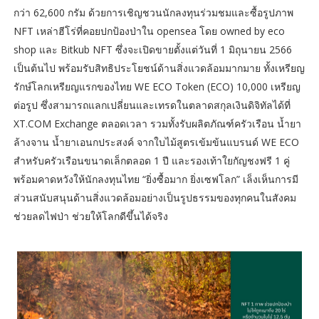
กว่า 62,600 กรัม ด้วยการเชิญชวนนักลงทุนร่วมชมและซื้อรูปภาพ
NFT เหล่าฮีโร่ที่คอยปกป้องป่าใน opensea โดย owned by eco
shop และ Bitkub NFT ซึ่งจะเปิดขายตั้งแต่วันที่ 1 มิถุนายน 2566
เป็นต้นไป พร้อมรับสิทธิประโยชน์ด้านสิ่งแวดล้อมมากมาย ทั้งเหรียญ
รักษ์โลกเหรียญแรกของไทย WE ECO Token (ECO) 10,000 เหรียญ
ต่อรูป ซึ่งสามารถแลกเปลี่ยนและเทรดในตลาดสกุลเงินดิจิทัลได้ที่
XT.COM Exchange ตลอดเวลา รวมทั้งรับผลิตภัณฑ์ครัวเรือน น้ำยา
ล้างจาน น้ำยาเอนกประสงค์ จากใบไม้สูตรเข้มข้นแบรนด์ WE ECO
สำหรับครัวเรือนขนาดเล็กตลอด 1 ปี และรองเท้าใยกัญชงฟรี 1 คู่
พร้อมคาดหวังให้นักลงทุนไทย “ยิ่งซื้อมาก ยิ่งเซฟโลก” เล็งเห็นการมี
ส่วนสนับสนุนด้านสิ่งแวดล้อมอย่างเป็นรูปธรรมของทุกคนในสังคม
ช่วยลดไฟป่า ช่วยให้โลกดีขึ้นได้จริง