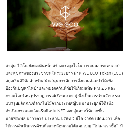
ล่าสุด วี อีโค ยังคงเดินหน้าสร้างแรงจูงใจในการลดผลกระทบต่อป่า
และสุขภาพของประชาชนในระยะยาว ผ่าน WE ECO Token (ECO)
สกุลเงินดิจิทัลสำหรับสนับสนุนการจัดการสิ่งแวดล้อมป่าไม้เพื่อ
ป้องกันปัญหาไฟป่าและหมอกควันที่ก่อให้เกิดมลพิษ PM 2.5 และ
ภาวะโลกร้อน (ปรากฏการณ์เรือนกระจก) ซึ่งเป็นการนำนวัตกรรม
แปรรูปผลิตภัณฑ์จากใบไม้จากประเทศญี่ปุ่นมาประยุกต์ใช้ เพื่อ
ดำเนินการและส่งเสริมศิลปะ NFT ออกสู่ตลาดให้มากขึ้น
นายพีระพล มาวาตาริ ประธาน บริษัท วี อีโค จำกัด เปิดเผยว่า เพื่อ
ให้การดำเนินการด้านสิ่งแวดล้อมภายใต้แคมเปญ "ไม่เผาเราซื้อ" มี