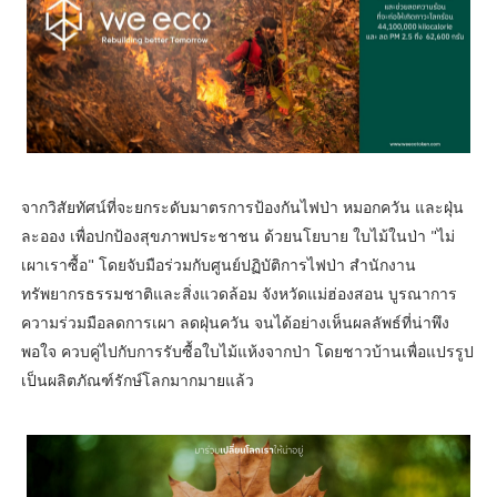
จากวิสัยทัศน์ที่จะยกระดับมาตรการป้องกันไฟป่า หมอกควัน และฝุ่น
ละออง เพื่อปกป้องสุขภาพประชาชน ด้วยนโยบาย ใบไม้ในป่า "ไม่
เผาเราซื้อ" โดยจับมือร่วมกับศูนย์ปฏิบัติการไฟป่า สำนักงาน
ทรัพยากรธรรมชาติและสิ่งแวดล้อม จังหวัดแม่ฮ่องสอน บูรณาการ
ความร่วมมือลดการเผา ลดฝุ่นควัน จนได้อย่างเห็นผลลัพธ์ที่น่าพึง
พอใจ ควบคู่ไปกับการรับซื้อใบไม้แห้งจากป่า โดยชาวบ้านเพื่อแปรรูป
เป็นผลิตภัณฑ์รักษ์โลกมากมายแล้ว