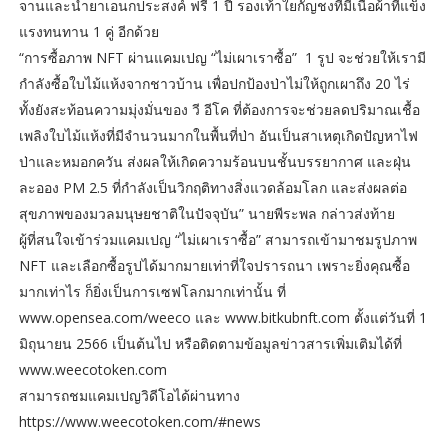
จานและน้ำยาเอนกประสงค์ ฟรี 1 ปี รองเท้าใยกัญชงที่มีเนื้อผ้าที่แข็ง
แรงทนทาน 1 คู่ อีกด้วย
“การซื้อภาพ NFT ผ่านแคมเปญ “ไม่เผาเราซื้อ” 1 รูป จะช่วยให้เรามี
กำลังซื้อใบไม้แห้งจากชาวบ้าน เพื่อปกป้องป่าไม่ให้ถูกเผาถึง 20 ไร่
ทั้งยังสะท้อนความมุ่งมั่นของ วี อีโค ที่ต้องการจะช่วยลดปริมาณเชื้อ
เพลิงใบไม้แห้งที่มีจำนวนมากในพื้นที่ป่า อันเป็นสาเหตุเกิดปัญหาไฟ
ป่าและหมอกควัน ส่งผลให้เกิดความร้อนบนชั้นบรรยากาศ และฝุ่น
ละออง PM 2.5 ที่กำลังเป็นวิกฤติทางสิ่งแวดล้อมโลก และส่งผลต่อ
สุขภาพของมวลมนุษยชาติในปัจจุบัน” นายพีระพล กล่าวส่งท้าย
ผู้ที่สนใจเข้าร่วมแคมเปญ “ไม่เผาเราซื้อ” สามารถเข้ามาชมรูปภาพ
NFT และเลือกซื้อรูปได้มากมายเท่าที่ใจปรารถนา เพราะยิ่งคุณซื้อ
มากเท่าไร ก็ยิ่งเป็นการเซฟโลกมากเท่านั้น ที่
www.opensea.com/weeco และ www.bitkubnft.com ตั้งแต่วันที่ 1
มิถุนายน 2566 เป็นต้นไป หรือติดตามข้อมูลข่าวสารเพิ่มเติมได้ที่
www.weecotoken.com
สามารถชมแคมเปญวิดีโอได้ผ่านทาง
https://www.weecotoken.com/#news