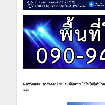
อเมริกันสแตนดาร์ดตอกย้ำแบรนด์อันดับหนึ่งในใจผู้บริโภ
ซ้อน