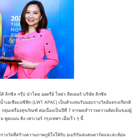
ิกซิล กรุ๊ป นำโดย ออดรีย์ โหย่ว ลีดเดอร์ บริษัท ลิกซิล
้น้ำเอเชียแปซิฟิก (LWT APAC) เป็นตัวแทนรับมอบรางวัลอันทรงเกียรติ
ุ่มเครื่องสุขภัณฑ์ ต่อเนื่องเป็นปีที่ 7 จากผลสำรวจความคิดเห็นของผู้
ลแมน คิง เพาเวอร์ กรุงเทพฯ เมื่อเร็ว ๆ นี้
งรางวัลที่สร้างความภาคภูมิใจให้กับ อเมริกันสแตนดาร์ดและสะท้อน