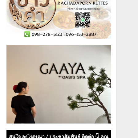
สนใจ ลงโฆษณา / ประชาสัมพันธ์ ติดต่อ 👇 คุณ