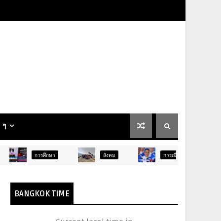
น ๆ
ศึกษา
สังคม
การเมือง
ภูมิภาค
BANGKOK TIME