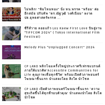
ไม่พลิก! "พิมไหมทอง" นั่ง หน.พรรค "พร้อม' ต่อ
อีกสมัย ปรับทัพ "ดร.ณัฐวุฒิ วงศ์เนียม" ผงาด
ปธ.ยุทธศาสตร์พรรค ...
ซีรีส์วาย ลอยแก้ว Loy Kaew First Love บินสู่งาน
"TIFFCOM 2024" ( Tokyo International Film
Festival)
Melody Plus “Unplugged Concert” 2024
CP LAND พลิกโฉมครั้งใหญ่ประกาศรีเฟรชแบรนด์
ภายใต้แนวคิด‘Accessible Communities for
Life คุณภาพเพื่อทุกชีวิต’ พร้อมเปิดตัวภาพยนตร์
โฆษณาชิ้นแรก นำแสดงโดย สิงโต นำโชค
CP LAND เปิดตัวภาพยนตร์โฆษณาชิ้นแรก ‘ความ
สุขเกิดขึ้นได้ทุกที่รอบตัวคุณ’ นำแสดงนำโดย สิงโต
นำโชค