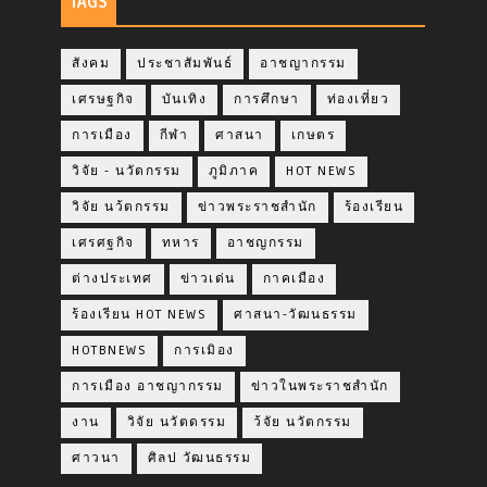
TAGS
สังคม
ประชาสัมพันธ์
อาชญากรรม
เศรษฐกิจ
บันเทิง
การศึกษา
ท่องเที่ยว
การเมือง
กีฬา
ศาสนา
เกษตร
วิจัย - นวัตกรรม
ภูมิภาค
HOT NEWS
วิจัย นว้ตกรรม
ข่าวพระราชสำนัก
ร้องเรียน
เศรศฐกิจ
ทหาร
อาชญกรรม
ต่างประเทศ
ข่าวเด่น
กาคเมือง
ร้องเรียน HOT NEWS
ศาสนา-วัฒนธรรม
HOTBNEWS
การเมิอง
การเมือง อาชญากรรม
ข่าวในพระราชสำนัก
งาน
วิจัย นวัตดรรม
ว้จัย นวัตกรรม
ศาวนา
ศิลป วัฒนธรรม