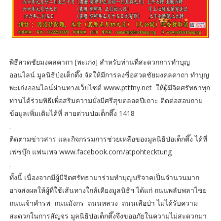
พิธีสวดชัยมงคลคาถา [พะเก่ง] สำหรับท่านที่สะดวกการทำบุญ
ออนไลน์ มูลนิธิป่อเต็กตึ๊ง จัดให้มีการลงชื่อสวดชัยมงคลคาถา ทำบุญ
พะเก่งออนไลน์ผ่านทางเว็บไซต์ www.pttfny.net ให้ผู้มีจิตศรัทธาทุก
ท่านได้ร่วมพิธีเพื่อสริมความมั่งมีศรีสุขตลอดปีเถาะ ติดต่อสอบถาม
ข้อมูลเพิ่มเติมได้ที่ สายด่วนป่อเต็กตึ๊ง 1418
.
ติดตามข่าวสาร และกิจกรรมการช่วยเหลือของมูลนิธิป่อเต็กตึ๊ง ได้ที่
เฟซบุ๊ก แฟนเพจ www.facebook.com/atpohtecktung
.
ทั้งนี้ เนื่องจากมีผู้มีจิตศรัทธามาร่วมทำบุญบริจาคเป็นจำนวนมาก
อาจส่งผลให้ผู้ที่ใช้เส้นทางใกล้เคียงมูลนิธิฯ ได้แก่ ถนนพลับพลาไชย
ถนนเจ้าคำรพ ถนนมังกร ถนนหลวง ถนนเสือป่า ไม่ได้รับความ
สะดวกในการสัญจร มูลนิธิป่อเต็กตึ๊งจึงขออภัยในความไม่สะดวกมา