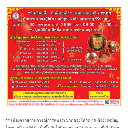
** เนื่องจากสถานการณ์การแพร่ระบาดของโควิด-19 ซึ่งยังคงมีอยู่
ในขณะนี้ มูลนิธิป่อเต็กตึ๊ง จัดให้มีมาตรการฉีดพ่นยาฆ่าเชื้อไวรัสทุก