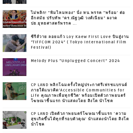
ไม่พลิก! "พิมไหมทอง" นั่ง หน.พรรค "พร้อม' ต่อ
อีกสมัย ปรับทัพ "ดร.ณัฐวุฒิ วงศ์เนียม" ผงาด
ปธ.ยุทธศาสตร์พรรค ...
ซีรีส์วาย ลอยแก้ว Loy Kaew First Love บินสู่งาน
"TIFFCOM 2024" ( Tokyo International Film
Festival)
Melody Plus “Unplugged Concert” 2024
CP LAND พลิกโฉมครั้งใหญ่ประกาศรีเฟรชแบรนด์
ภายใต้แนวคิด‘Accessible Communities for
Life คุณภาพเพื่อทุกชีวิต’ พร้อมเปิดตัวภาพยนตร์
โฆษณาชิ้นแรก นำแสดงโดย สิงโต นำโชค
CP LAND เปิดตัวภาพยนตร์โฆษณาชิ้นแรก ‘ความ
สุขเกิดขึ้นได้ทุกที่รอบตัวคุณ’ นำแสดงนำโดย สิงโต
นำโชค