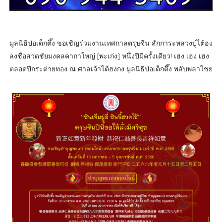
มูลนิธิป่อเต็กตึ๊ง ขอเชิญร่วมงานเทศกาลตรุษจีน สักการะหลวงปู่ไต้ฮง
ลงชื่อสวดชัยมงคลคาถาใหญ่ [พะเก่ง] หนึ่งปีมีครั้งเดียว! เฮง เฮง เฮง
ตลอดปีกระต่ายทอง ณ ศาลเจ้าไต้ฮงกง มูลนิธิป่อเต็กตึ๊ง พลับพลาไชย