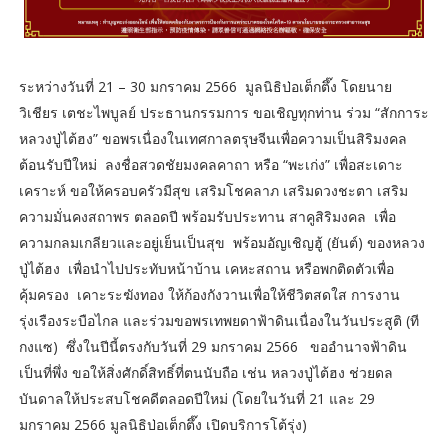
ระหว่างวันที่ 21 – 30 มกราคม 2566 มูลนิธิป่อเต็กตึ๊ง โดยนาย
วิเชียร เตชะไพบูลย์ ประธานกรรมการ ขอเชิญทุกท่าน ร่วม “สักการะ
หลวงปู่ไต้ฮง” ขอพรเนื่องในเทศกาลตรุษจีนเพื่อความเป็นสิริมงคล
ต้อนรับปีใหม่ ลงชื่อสวดชัยมงคลคาถา หรือ “พะเก่ง” เพื่อสะเดาะ
เคราะห์ ขอให้ครอบครัวมีสุข เสริมโชคลาภ เสริมดวงชะตา เสริม
ความมั่นคงสถาพร ตลอดปี พร้อมรับประทาน สาคูสิริมงคล เพื่อ
ความกลมเกลียวและอยู่เย็นเป็นสุข พร้อมอัญเชิญฮู้ (ยันต์) ของหลวง
ปู่ไต้ฮง เพื่อนำไปประทับหน้าบ้าน เคหะสถาน หรือพกติดตัวเพื่อ
คุ้มครอง เคาะระฆังทอง ให้ก้องกังวานเพื่อให้ชีวิตสดใส การงาน
รุ่งเรืองระบือไกล และร่วมขอพรเทพยดาฟ้าดินเนื่องในวันประสูติ (ที
กงแซ) ซึ่งในปีนี้ตรงกับวันที่ 29 มกราคม 2566 ขออำนาจฟ้าดิน
เป็นที่พึ่ง ขอให้สิ่งศักดิ์สิทธิ์ที่ตนนับถือ เช่น หลวงปู่ไต้ฮง ช่วยดล
บันดาลให้ประสบโชคดีตลอดปีใหม่ (โดยในวันที่ 21 และ 29
มกราคม 2566 มูลนิธิป่อเต็กตึ๊ง เปิดบริการโต้รุ่ง)