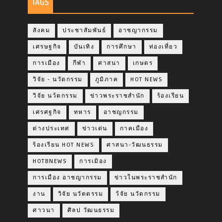
TAGS
สังคม
ประชาสัมพันธ์
อาชญากรรม
เศรษฐกิจ
บันเทิง
การศึกษา
ท่องเที่ยว
การเมือง
กีฬา
ศาสนา
เกษตร
วิจัย - นวัตกรรม
ภูมิภาค
HOT NEWS
วิจัย นว้ตกรรม
ข่าวพระราชสำนัก
ร้องเรียน
เศรศฐกิจ
ทหาร
อาชญกรรม
ต่างประเทศ
ข่าวเด่น
กาคเมือง
ร้องเรียน HOT NEWS
ศาสนา-วัฒนธรรม
HOTBNEWS
การเมิอง
การเมือง อาชญากรรม
ข่าวในพระราชสำนัก
งาน
วิจัย นวัตดรรม
ว้จัย นวัตกรรม
ศาวนา
ศิลป วัฒนธรรม