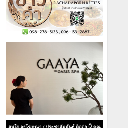
สนใจ ลงโฆษณา / ประชาสัมพันธ์ ติดต่อ 👇 คุณ