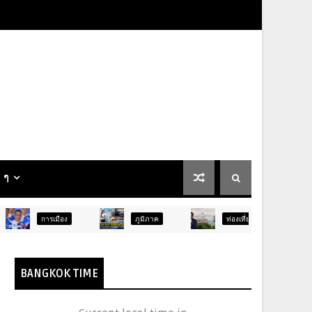
น ๆ
ือง
ภูมิภาค
ท่องเที่ยว
บันเทิง
BANGKOK TIME