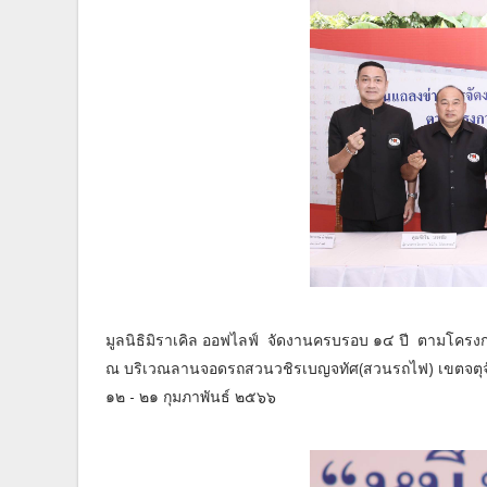
มูลนิธิมิราเคิล ออฟไลฟ์ จัดงานครบรอบ ๑๔ ปี ตามโครงกา
ณ บริเวณลานจอดรถสวนวชิรเบญจทัศ(สวนรถไฟ) เขตจตุจั
๑๒ - ๒๑ กุมภาพันธ์ ๒๕๖๖