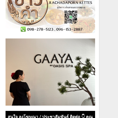
สนใจ ลงโฆษณา / ประชาสัมพันธ์ ติดต่อ 👇 คุณ