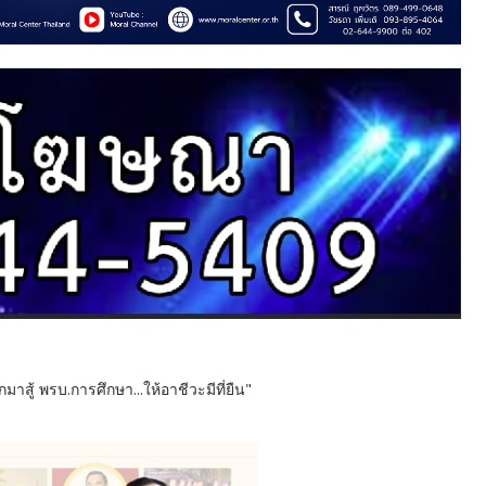
าสู้ พรบ.การศึกษา...ให้อาชีวะมีที่ยืน"