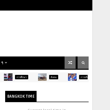
น ๆ
รศึกษา
สังคม
การเมือง
ภูมิภาค
BANGKOK TIME