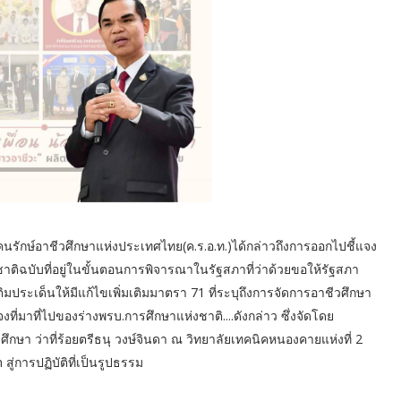
นรักษ์อาชีวศึกษาแห่งประเทศไทย(ค.ร.อ.ท.)ได้กล่าวถึงการออกไปชี้แจง
งชาติฉบับที่อยู่ในขั้นตอนการพิจารณาในรัฐสภาที่ว่าด้วยขอให้รัฐสภา
ิมประเด็นให้มีแก้ไขเพิ่มเติมมาตรา 71 ที่ระบุถึงการจัดการอาชีวศึกษา
งที่มาที่ไปของร่างพรบ.การศึกษาแห่งชาติ....ดังกล่าว ซึ่งจัดโดย
 ว่าที่ร้อยตรีธนุ วงษ์จินดา ณ วิทยาลัยเทคนิคหนองคายแห่งที่ 2
ู่การปฏิบัติที่เป็นรูปธรรม