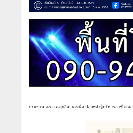
ประธาน ค.ร.อ.ท.ลุยอีสานเหนือ ปลุกพลังผู้บริหารอาชีวะออกม