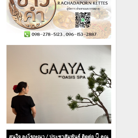
สนใจ ลงโฆษณา / ประชาสัมพันธ์ ติดต่อ 👇 คุณ