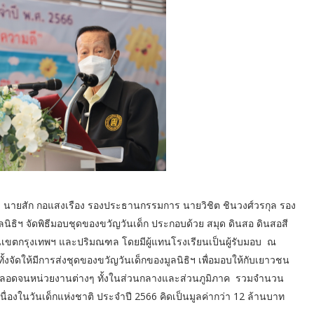
๊ง นายสัก กอแสงเรือง รองประธานกรรมการ นายวิชิต ชินวงศ์วรกุล รอง
ธิฯ จัดพิธีมอบชุดของขวัญวันเด็ก ประกอบด้วย สมุด ดินสอ ดินสอสี
ในเขตกรุงเทพฯ และปริมณฑล โดยมีผู้แทนโรงเรียนเป็นผู้รับมอบ ณ
้งจัดให้มีการส่งชุดของขวัญวันเด็กของมูลนิธิฯ เพื่อมอบให้กับเยาวชน
ศ ตลอดจนหน่วยงานต่างๆ ทั้งในส่วนกลางและส่วนภูมิภาค รวมจำนวน
 เนื่องในวันเด็กแห่งชาติ ประจำปี 2566 คิดเป็นมูลค่ากว่า 12 ล้านบาท