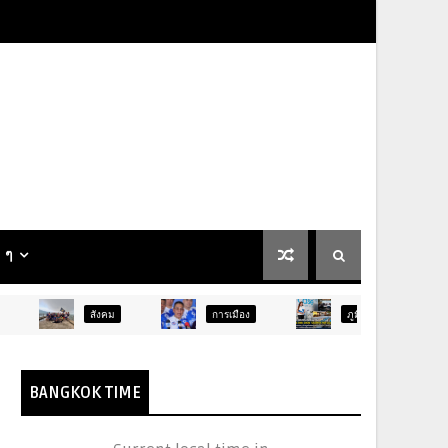
น ๆ
สังคม
การเมือง
ภูมิภาค
ท่องเที่ยว
BANGKOK TIME