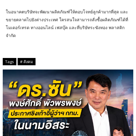
ในอนาคตบริษัทจะพัฒนาผลิตภัณฑ์​ให้ตอบโจทย์ลูกค้ามากที่สุด และ
ขยายตลาดไปยังต่างประเทศ ใครสนใจสามารถ​สั่งซื้อผลิตภัณฑ์​ได้ที่
โมเดอร์เทรด ทางออนไลน์ เฟสบุ๊ค และที่บริษัทระฆังทอง พลาสติก
จำกัด
Tags
# สังคม