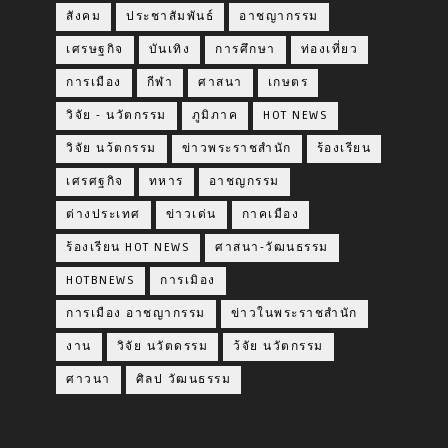
สังคม
ประชาสัมพันธ์
อาชญากรรม
เศรษฐกิจ
บันเทิง
การศึกษา
ท่องเที่ยว
การเมือง
กีฬา
ศาสนา
เกษตร
วิจัย - นวัตกรรม
ภูมิภาค
HOT NEWS
วิจัย นว้ตกรรม
ข่าวพระราชสำนัก
ร้องเรียน
เศรศฐกิจ
ทหาร
อาชญกรรม
ต่างประเทศ
ข่าวเด่น
กาคเมือง
ร้องเรียน HOT NEWS
ศาสนา-วัฒนธรรม
HOTBNEWS
การเมิอง
การเมือง อาชญากรรม
ข่าวในพระราชสำนัก
งาน
วิจัย นวัตดรรม
ว้จัย นวัตกรรม
ศาวนา
ศิลป วัฒนธรรม