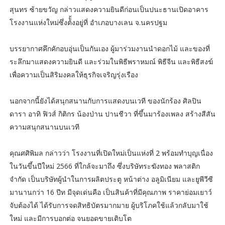
สุนทร ซ้ายขวัญ กล่าวแสดงความยินดีก่อนเป็นปนะธานเปิดอาคาร
โรงงานแห่งใหม่ซึ่งต้ั้งอยู่ที่ อำเภอบางเลน จ.นครปฐม
บรรยากาศคึกคักอบอุ่นเป็นกันเอง ผู้มาร่วมงานนำดอกไม้ และของที่
ระลึกมาแสดงความยินดี และร่วมในพิธีพราหมณ์​ พิธีจีน และพิธีสงฆ์
เพื่อความเป็นสิริมงคลให้ธุรกิจเจริญรุ่งเรือง
นอกจากนี้ยังได้สนุกสนานกับการแสดงบนเวที ของนักร้อง ศิลปิน
ดารา อาทิ ฟิวส์ กิติกร น้องป่าน ปานชีวา ที่ขึ้นมาร้องเพลง สร้างสีสัน
ความสนุกสนานบนเวที
คุณศศิพิมล กล่าวว่า โรงงานที่เปิดใหม่เป็นแห่งที่ 2 พร้อมทำบุญเนื่อง
ในวันขึ้นปีใหม่ 2566 ที่ใกล้จะมาถึง ซึ่งบริษัท​ระฆังทอง พลาสติก
จำกัด เป็นบริษัทผู้นำในการผลิตประตู หน้าต่าง อลูมิเนียม และยูพีวีซี
มานานกว่า 16 ปีท มีจุดเด่นคือ เป็นสินค้าที่มีคุณภาพ ราคาย่อมเยาว์
จับต้องได้ ได้รับการจดสิทธิบัตรมากมาย ผู้บริโภคใช้แล้วกลับมาใช้
ใหม่ และมีการบอกต่อ จนยอดขายเติบโต