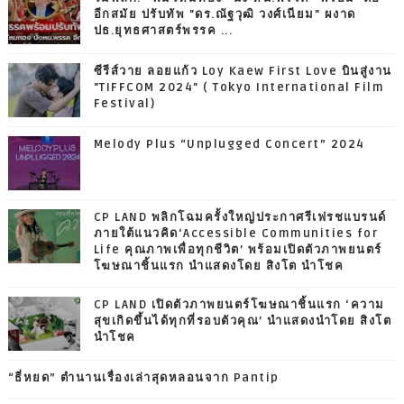
อีกสมัย ปรับทัพ "ดร.ณัฐวุฒิ วงศ์เนียม" ผงาด
ปธ.ยุทธศาสตร์พรรค ...
ซีรีส์วาย ลอยแก้ว Loy Kaew First Love บินสู่งาน
"TIFFCOM 2024" ( Tokyo International Film
Festival)
Melody Plus “Unplugged Concert” 2024
CP LAND พลิกโฉมครั้งใหญ่ประกาศรีเฟรชแบรนด์
ภายใต้แนวคิด‘Accessible Communities for
Life คุณภาพเพื่อทุกชีวิต’ พร้อมเปิดตัวภาพยนตร์
โฆษณาชิ้นแรก นำแสดงโดย สิงโต นำโชค
CP LAND เปิดตัวภาพยนตร์โฆษณาชิ้นแรก ‘ความ
สุขเกิดขึ้นได้ทุกที่รอบตัวคุณ’ นำแสดงนำโดย สิงโต
นำโชค
“ธี่หยด” ตำนานเรื่องเล่าสุดหลอนจาก Pantip