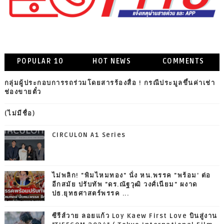
POPULAR 10
HOT NEWS
COMMENTS
กลุ่มผู้ประกอบการรถร่วมโดยสารร้องสื่อ ! กรณีประมูลขึ้นค่าเช่า
ช่องขายตั๋ว
(ไม่มีชื่อ)
CIRCULON A1 Series
ไม่พลิก! "พิมไหมทอง" นั่ง หน.พรรค "พร้อม' ต่อ
อีกสมัย ปรับทัพ "ดร.ณัฐวุฒิ วงศ์เนียม" ผงาด
ปธ.ยุทธศาสตร์พรรค ...
ซีรีส์วาย ลอยแก้ว Loy Kaew First Love บินสู่งาน