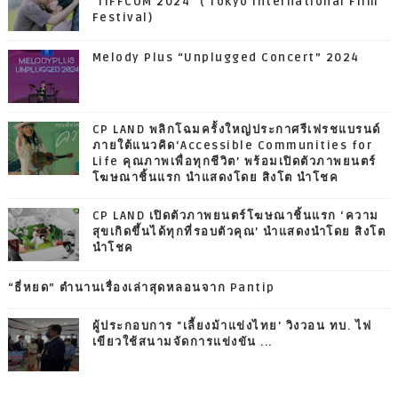
"TIFFCOM 2024" ( Tokyo International Film
Festival)
Melody Plus “Unplugged Concert” 2024
CP LAND พลิกโฉมครั้งใหญ่ประกาศรีเฟรชแบรนด์
ภายใต้แนวคิด‘Accessible Communities for
Life คุณภาพเพื่อทุกชีวิต’ พร้อมเปิดตัวภาพยนตร์
โฆษณาชิ้นแรก นำแสดงโดย สิงโต นำโชค
CP LAND เปิดตัวภาพยนตร์โฆษณาชิ้นแรก ‘ความ
สุขเกิดขึ้นได้ทุกที่รอบตัวคุณ’ นำแสดงนำโดย สิงโต
นำโชค
“ธี่หยด” ตำนานเรื่องเล่าสุดหลอนจาก Pantip
ผู้ประกอบการ "เลี้ยงม้าแข่งไทย' วิงวอน ทบ. ไฟ
เขียวใช้สนามจัดการแข่งขัน ...