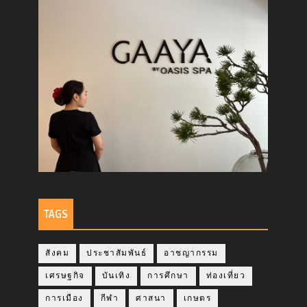
TAGS
สังคม
ประชาสัมพันธ์
อาชญากรรม
เศรษฐกิจ
บันเทิง
การศึกษา
ท่องเที่ยว
การเมือง
กีฬา
ศาสนา
เกษตร