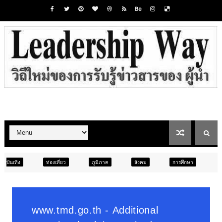
เที่ยว
ภูมิภาค
สังคม
การศึกษา
สังคม
การเมือง