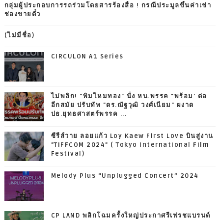
กลุ่มผู้ประกอบการรถร่วมโดยสารร้องสื่อ ! กรณีประมูลขึ้นค่าเช่า
ช่องขายตั๋ว
(ไม่มีชื่อ)
CIRCULON A1 Series
ไม่พลิก! "พิมไหมทอง" นั่ง หน.พรรค "พร้อม' ต่อ
อีกสมัย ปรับทัพ "ดร.ณัฐวุฒิ วงศ์เนียม" ผงาด
ปธ.ยุทธศาสตร์พรรค ...
ซีรีส์วาย ลอยแก้ว Loy Kaew First Love บินสู่งาน
"TIFFCOM 2024" ( Tokyo International Film
Festival)
Melody Plus “Unplugged Concert” 2024
CP LAND พลิกโฉมครั้งใหญ่ประกาศรีเฟรชแบรนด์