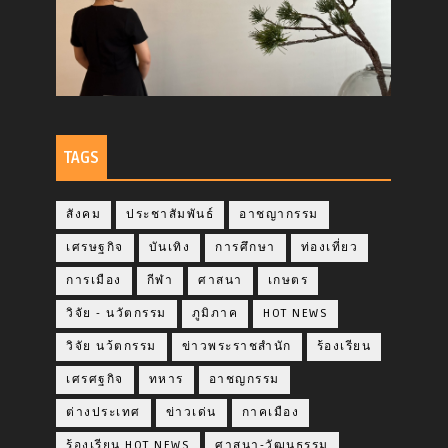
TAGS
สังคม
ประชาสัมพันธ์
อาชญากรรม
เศรษฐกิจ
บันเทิง
การศึกษา
ท่องเที่ยว
การเมือง
กีฬา
ศาสนา
เกษตร
วิจัย - นวัตกรรม
ภูมิภาค
HOT NEWS
วิจัย นว้ตกรรม
ข่าวพระราชสำนัก
ร้องเรียน
เศรศฐกิจ
ทหาร
อาชญกรรม
ต่างประเทศ
ข่าวเด่น
กาคเมือง
ร้องเรียน HOT NEWS
ศาสนา-วัฒนธรรม