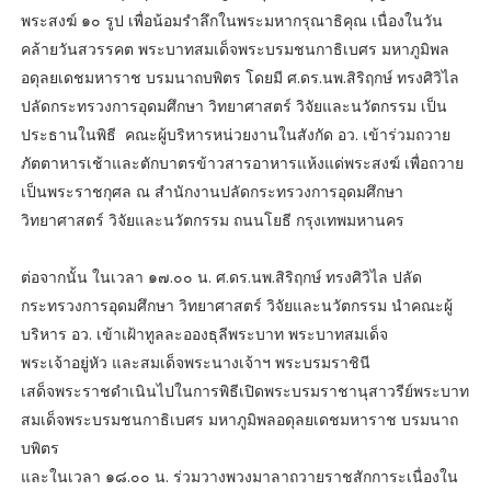
พระสงฆ์ ๑๐ รูป เพื่อน้อมรำลึกในพระมหากรุณาธิคุณ เนื่องในวัน
คล้ายวันสวรรคต พระบาทสมเด็จพระบรมชนกาธิเบศร มหาภูมิพล
อดุลยเดชมหาราช บรมนาถบพิตร โดยมี ศ.ดร.นพ.สิริฤกษ์ ทรงศิวิไล
ปลัดกระทรวงการอุดมศึกษา วิทยาศาสตร์ วิจัยและนวัตกรรม เป็น
ประธานในพิธี คณะผู้บริหารหน่วยงานในสังกัด อว. เข้าร่วมถวาย
ภัตตาหารเช้าและตักบาตรข้าวสารอาหารแห้งแด่พระสงฆ์ เพื่อถวาย
เป็นพระราชกุศล ณ สำนักงานปลัดกระทรวงการอุดมศึกษา
วิทยาศาสตร์ วิจัยและนวัตกรรม ถนนโยธี กรุงเทพมหานคร
ต่อจากนั้น ในเวลา ๑๗.๐๐ น. ศ.ดร.นพ.สิริฤกษ์ ทรงศิวิไล ปลัด
กระทรวงการอุดมศึกษา วิทยาศาสตร์ วิจัยและนวัตกรรม นำคณะผู้
บริหาร อว. เข้าเฝ้าทูลละอองธุลีพระบาท พระบาทสมเด็จ
พระเจ้าอยู่หัว และสมเด็จพระนางเจ้าฯ พระบรมราชินี
เสด็จพระราชดำเนินไปในการพิธีเปิดพระบรมราชานุสาวรีย์พระบาท
สมเด็จพระบรมชนกาธิเบศร มหาภูมิพลอดุลยเดชมหาราช บรมนาถ
บพิตร
และในเวลา ๑๘.๐๐ น. ร่วมวางพวงมาลาถวายราชสักการะเนื่องใน