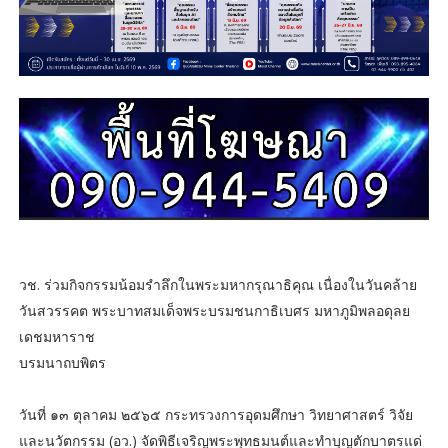
วช. ร่วมกิจกรรมน้อมรำลึกในพระมหากรุณาธิคุณ เนื่องในวันคล้าย
วันสวรรคต พระบาทสมเด็จพระบรมชนกาธิเบศร มหาภูมิพลอดุลย
เดชมหาราช
บรมนาถบพิตร
วันที่ ๑๓ ตุลาคม ๒๕๖๕ กระทรวงการอุดมศึกษา วิทยาศาสตร์ วิจัย
และนวัตกรรม (อว.) จัดพิธีเจริญพระพุทธมนต์และทำบุญตักบาตรแด่