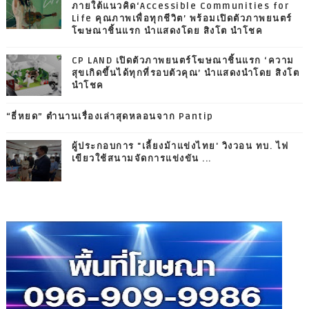
ภายใต้แนวคิด‘Accessible Communities for
Life คุณภาพเพื่อทุกชีวิต’ พร้อมเปิดตัวภาพยนตร์
โฆษณาชิ้นแรก นำแสดงโดย สิงโต นำโชค
CP LAND เปิดตัวภาพยนตร์โฆษณาชิ้นแรก ‘ความ
สุขเกิดขึ้นได้ทุกที่รอบตัวคุณ’ นำแสดงนำโดย สิงโต
นำโชค
“ธี่หยด” ตำนานเรื่องเล่าสุดหลอนจาก Pantip
ผู้ประกอบการ "เลี้ยงม้าแข่งไทย' วิงวอน ทบ. ไฟ
เขียวใช้สนามจัดการแข่งขัน ...