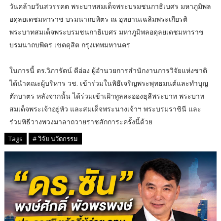
วันคล้ายวันสวรรคต พระบาทสมเด็จพระบรมชนกาธิเบศร มหาภูมิพล
อดุลยเดชมหาราช บรมนาถบพิตร ณ อุทยานเฉลิมพระเกียรติ
พระบาทสมเด็จพระบรมชนกาธิเบศร มหาภูมิพลอดุลยเดชมหาราช
บรมนาถบพิตร เขตดุสิต กรุงเทพมหานคร
ในการนี้ ดร.วิภารัตน์ ดีอ่อง ผู้อำนวยการสำนักงานการวิจัยแห่งชาติ
ได้นำคณะผู้บริหาร วช. เข้าร่วมในพิธีเจริญพระพุทธมนต์และทำบุญ
ตักบาตร หลังจากนั้น ได้ร่วมเข้าเฝ้าทูลละอองธุลีพระบาท พระบาท
สมเด็จพระเจ้าอยู่หัว และสมเด็จพระนางเจ้าฯ พระบรมราชินี และ
ร่วมพิธีวางพวงมาลาถวายราชสักการะครั้งนี้ด้วย
Tags
# วิจัย นวัตกรรม