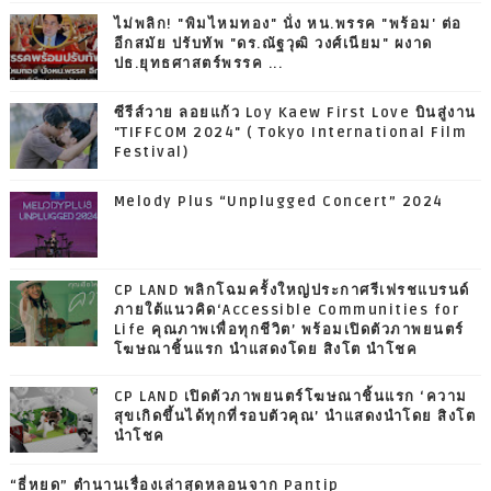
ไม่พลิก! "พิมไหมทอง" นั่ง หน.พรรค "พร้อม' ต่อ
อีกสมัย ปรับทัพ "ดร.ณัฐวุฒิ วงศ์เนียม" ผงาด
ปธ.ยุทธศาสตร์พรรค ...
ซีรีส์วาย ลอยแก้ว Loy Kaew First Love บินสู่งาน
"TIFFCOM 2024" ( Tokyo International Film
Festival)
Melody Plus “Unplugged Concert” 2024
CP LAND พลิกโฉมครั้งใหญ่ประกาศรีเฟรชแบรนด์
ภายใต้แนวคิด‘Accessible Communities for
Life คุณภาพเพื่อทุกชีวิต’ พร้อมเปิดตัวภาพยนตร์
โฆษณาชิ้นแรก นำแสดงโดย สิงโต นำโชค
CP LAND เปิดตัวภาพยนตร์โฆษณาชิ้นแรก ‘ความ
สุขเกิดขึ้นได้ทุกที่รอบตัวคุณ’ นำแสดงนำโดย สิงโต
นำโชค
“ธี่หยด” ตำนานเรื่องเล่าสุดหลอนจาก Pantip