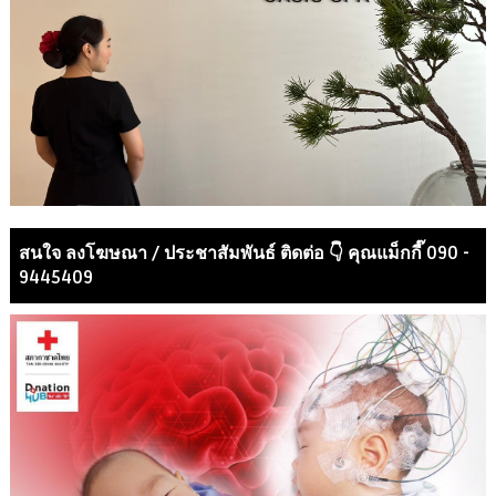
สนใจ ลงโฆษณา / ประชาสัมพันธ์ ติดต่อ 👇 คุณแม็กกี๊ 090 -
9445409