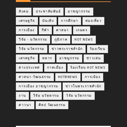
สังคม
ประชาสัมพันธ์
อาชญากรรม
เศรษฐกิจ
บันเทิง
การศึกษา
ท่องเที่ยว
การเมือง
กีฬา
ศาสนา
เกษตร
วิจัย - นวัตกรรม
ภูมิภาค
HOT NEWS
วิจัย นว้ตกรรม
ข่าวพระราชสำนัก
ร้องเรียน
เศรศฐกิจ
ทหาร
อาชญกรรม
ข่าวเด่น
ต่างประเทศ
กาคเมือง
ร้องเรียน HOT NEWS
ศาสนา-วัฒนธรรม
HOTBNEWS
การเมิอง
การเมือง อาชญากรรม
ข่าวในพระราชสำนัก
งาน
วิจัย นวัตดรรม
ว้จัย นวัตกรรม
ศาวนา
ศิลป วัฒนธรรม