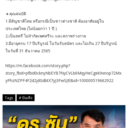
🔸คุณสมบัติ
1.มีสัญชาติไทย หรือกรณีเป็นชาวต่างชาติ ต้องอาศัยอยู่ใน
ประเทศไทย (ไม่น้อยกว่า 1 ปี )
2.เป็นสตรี ไม่จำกัดเพศสรีระ และสภาพร่างกาย
3.มีอายุครบ 17 ปีบริบูรณ์ ในวันรับสมัคร และไม่เกิน 27 ปีบริบูรณ์
ในวันที่ 31 ธันวาคม 2565
https://m.facebook.com/story.php?
story_fbid=pfbid0cknyNbEYB7NyCVLb6MqyHeCgek9xnop72Mx
yPhzNZPF4F2d2jdGdbtX7yJ3FwSJEl&id=100000519662922
Tags
# บันเทิง