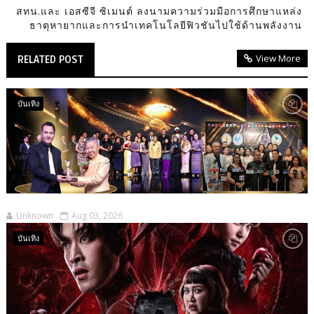
สทน.และ เอสซีจี ซิเมนต์ ลงนามความร่วมมือการศึกษาแหล่ง
ธาตุหายากและการนำเทคโนโลยีฟิวชันไปใช้ด้านพลังงาน
View More
RELATED POST
บันเทิง
Unknown
Aug 03, 2026
บันเทิง