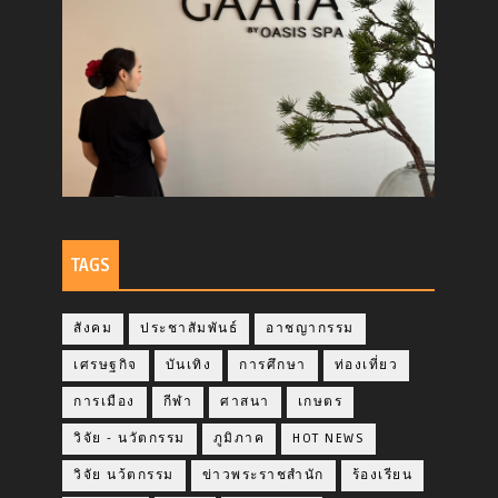
TAGS
สังคม
ประชาสัมพันธ์
อาชญากรรม
เศรษฐกิจ
บันเทิง
การศึกษา
ท่องเที่ยว
การเมือง
กีฬา
ศาสนา
เกษตร
วิจัย - นวัตกรรม
ภูมิภาค
HOT NEWS
วิจัย นว้ตกรรม
ข่าวพระราชสำนัก
ร้องเรียน