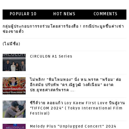
POPULAR 10
HOT NEWS
COMMENTS
กลุ่มผู้ประกอบการรถร่วมโดยสารร้องสื่อ ! กรณีประมูลขึ้นค่าเช่า
ช่องขายตั๋ว
(ไม่มีชื่อ)
CIRCULON A1 Series
ไม่พลิก! "พิมไหมทอง" นั่ง หน.พรรค "พร้อม' ต่อ
อีกสมัย ปรับทัพ "ดร.ณัฐวุฒิ วงศ์เนียม" ผงาด
ปธ.ยุทธศาสตร์พรรค ...
ซีรีส์วาย ลอยแก้ว Loy Kaew First Love บินสู่งาน
"TIFFCOM 2024" ( Tokyo International Film
Festival)
Melody Plus “Unplugged Concert” 2024