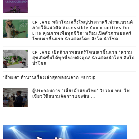
CP LAND พลิกโฉมครั้งใหญ่ประกาศรีเฟรชแบรนด์
ภายใต้แนวคิด‘Accessible Communities for
Life คุณภาพเพื่อทุกชีวิต’ พร้อมเปิดตัวภาพยนตร์
โฆษณาชิ้นแรก นำแสดงโดย สิงโต นำโชค
CP LAND เปิดตัวภาพยนตร์โฆษณาชิ้นแรก ‘ความ
สุขเกิดขึ้นได้ทุกที่รอบตัวคุณ’ นำแสดงนำโดย สิงโต
นำโชค
“ธี่หยด” ตำนานเรื่องเล่าสุดหลอนจาก Pantip
ผู้ประกอบการ "เลี้ยงม้าแข่งไทย' วิงวอน ทบ. ไฟ
เขียวใช้สนามจัดการแข่งขัน ...