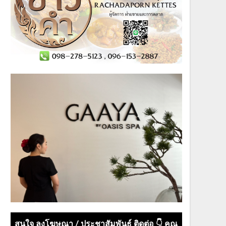
สนใจ ลงโฆษณา / ประชาสัมพันธ์ ติดต่อ 👇 คุณ