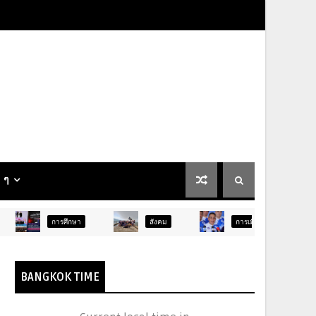
น ๆ
รศึกษา
สังคม
การเมือง
ภูมิภาค
BANGKOK TIME