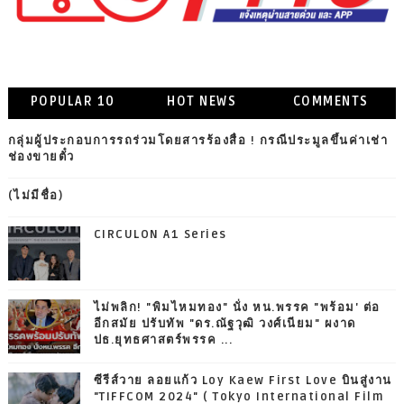
POPULAR 10
HOT NEWS
COMMENTS
กลุ่มผู้ประกอบการรถร่วมโดยสารร้องสื่อ ! กรณีประมูลขึ้นค่าเช่า
ช่องขายตั๋ว
(ไม่มีชื่อ)
CIRCULON A1 Series
ไม่พลิก! "พิมไหมทอง" นั่ง หน.พรรค "พร้อม' ต่อ
อีกสมัย ปรับทัพ "ดร.ณัฐวุฒิ วงศ์เนียม" ผงาด
ปธ.ยุทธศาสตร์พรรค ...
ซีรีส์วาย ลอยแก้ว Loy Kaew First Love บินสู่งาน
"TIFFCOM 2024" ( Tokyo International Film