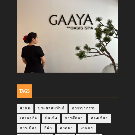
TAGS
สังคม
ประชาสัมพันธ์
อาชญากรรม
เศรษฐกิจ
บันเทิง
การศึกษา
ท่องเที่ยว
การเมือง
กีฬา
ศาสนา
เกษตร