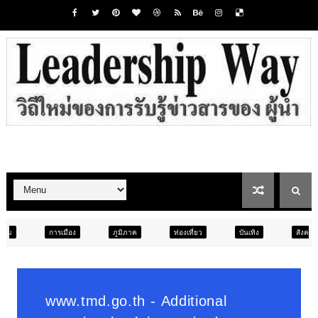
ง
ภูมิภาค
ท่องเที่ยว
บันเทิง
สังคม
ภูมิภาค