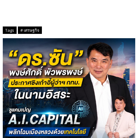
Tags
# เศรษฐกิจ