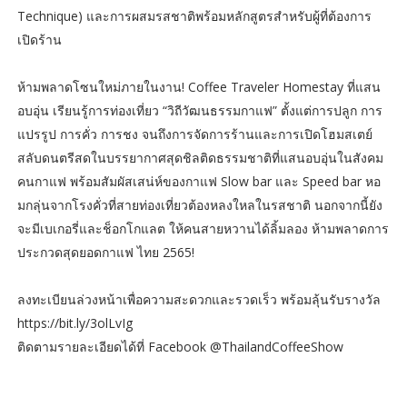
Technique) และการผสมรสชาติพร้อมหลักสูตรสำหรับผู้ที่ต้องการ
เปิดร้าน
ห้ามพลาดโซนใหม่ภายในงาน! Coffee Traveler Homestay ที่แสน
อบอุ่น เรียนรู้การท่องเที่ยว “วิถีวัฒนธรรมกาแฟ” ตั้งแต่การปลูก การ
แปรรูป การคั่ว การชง จนถึงการจัดการร้านและการเปิดโฮมสเตย์
สลับดนตรีสดในบรรยากาศสุดชิลติดธรรมชาติที่แสนอบอุ่นในสังคม
คนกาแฟ พร้อมสัมผัสเสน่ห์ของกาแฟ Slow bar และ Speed bar หอ
มกลุ่นจากโรงคั่วที่สายท่องเที่ยวต้องหลงใหลในรสชาติ นอกจากนี้ยัง
จะมีเบเกอรี่และช็อกโกแลต ให้คนสายหวานได้ลิ้มลอง ห้ามพลาดการ
ประกวดสุดยอดกาแฟ ไทย 2565!
ลงทะเบียนล่วงหน้าเพื่อความสะดวกและรวดเร็ว พร้อมลุ้นรับรางวัล
https://bit.ly/3olLvIg
ติดตามรายละเอียดได้ที่ Facebook @ThailandCoffeeShow