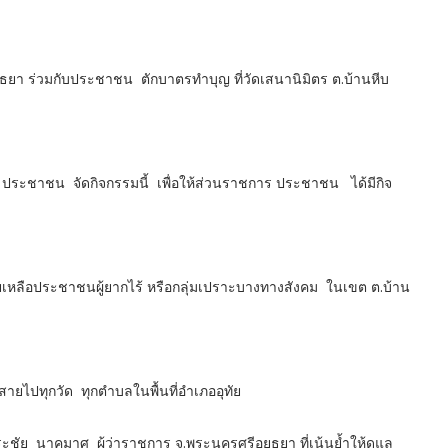
ธยา ร่วมกับประชาชน ตักบาตรทำบุญ ที่วัดเสนานิมิตร ต.บ้านหีบ
งที่ ประชาชน จัดกิจกรรมนี้ เพื่อให้ส่วนราชการ ประชาชน ได้มีกิจ
ช่วยเหลือประชาชนผู้ยากไร้ หรือกลุ่มเปราะบางทางสังคม ในเขต ต.บ้าน
นสายไปทุกวัด ทุกตำบลในพื้นที่อำเภออุทัย
ัย นาคมาศ ผู้ว่าราชการ จ.พระนครศรีอยุธยา ที่เน้นย้ำให้ดูแล