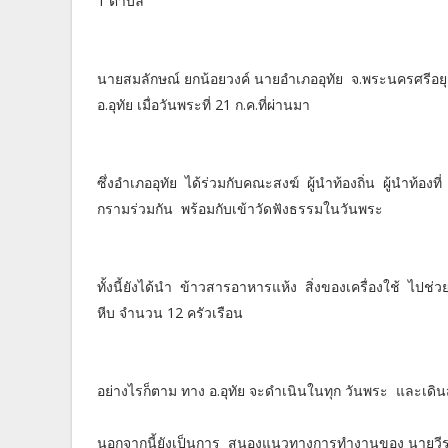
1 ตำบล
นายสมลักษณ์ ยกน้อยวงค์ นายอำเภออุทัย จ.พระนครศรีอยุ
อ.อุทัย เมื่อวันพระที่ 21 ก.ค.ที่ผ่านมา
ซึ่งอำเภออุทัย ได้ร่วมกับคณะสงฆ์ ผู้นำท้องถิ่น ผู้นำท้อ
กรามร่วมกัน พร้อมกับเข้าวัดฟังธรรมในวันพระ
ทั้งนี้ยังได้นำ ข้าวสารอาหารแห้ง สิ่งของเครื่องใช้ ไป
หีบ จำนวน 12 ครัวเรือน
อย่างไรก็ตาม ทาง อ.อุทัย จะดำเนินในทุก วันพระ และเดิ
นอกจากนี้ยังเป็นการ สนองแนวทางการทำงานของ นายวีระช