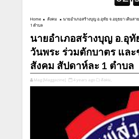
Home
สังคม
นายอำเภอสร้างบุญ อ.อุทัย จ.อยุธยา เดินสา
1 ตำบล
นายอำเภอสร้างบุญ อ.อุทั
วันพระ ร่วมตักบาตร และ
สังคม สัปดาห์ละ 1 ตำบล
Mag [Maggazine]
4 years ago
สังคม,