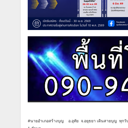
#นายอำเภอสร้างบุญ อ.อุทัย จ.อยุธยา เดินสายบุญ ทุกว