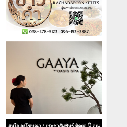
สนใจ ลงโฆษณา / ประชาสัมพันธ์ ติดต่อ 👇 คุณ