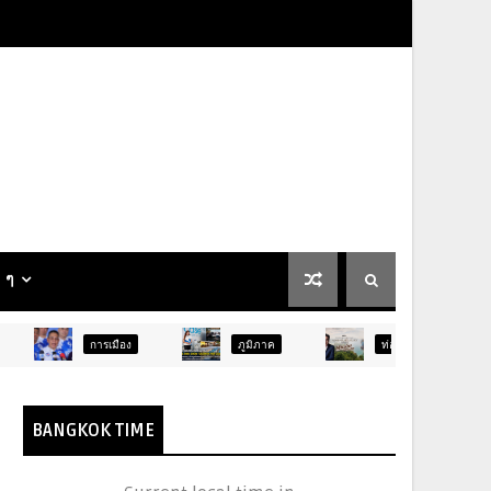
น ๆ
รเมือง
ภูมิภาค
ท่องเที่ยว
บันเทิง
BANGKOK TIME