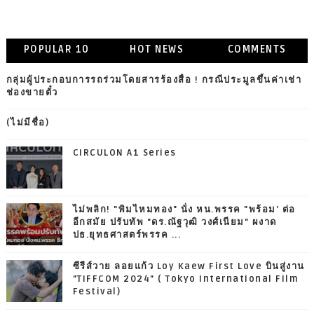
POPULAR 10
HOT NEWS
COMMENTS
กลุ่มผู้ประกอบการรถร่วมโดยสารร้องสื่อ ! กรณีประมูลขึ้นค่าเช่า
ช่องขายตั๋ว
(ไม่มีชื่อ)
CIRCULON A1 Series
ไม่พลิก! "พิมไหมทอง" นั่ง หน.พรรค "พร้อม' ต่อ
อีกสมัย ปรับทัพ "ดร.ณัฐวุฒิ วงศ์เนียม" ผงาด
ปธ.ยุทธศาสตร์พรรค ...
ซีรีส์วาย ลอยแก้ว Loy Kaew First Love บินสู่งาน
"TIFFCOM 2024" ( Tokyo International Film
Festival)