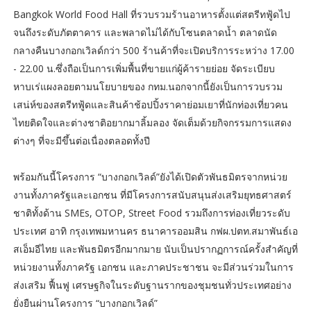
Bangkok World Food Hall ที่รวบรวมร้านอาหารตั้งแต่สตรีทฟู้ดไป
จนถึงระดับภัตตาคาร และพลาดไม่ได้กับโซนตลาดน้ำ ตลาดนัด
กลางคืนบางกอกเวิลด์กว่า 500 ร้านค้าที่จะเปิดบริการระหว่าง 17.00
- 22.00 น.ซึ่งถือเป็นการเพิ่มพื้นที่ขายแก่ผู้ค้ารายย่อย จัดระเบียบ
หาบเร่แผงลอยตามนโยบายของ กทม.นอกจากนี้ยังเป็นการวบรวม
เสน่ห์ของสตรีทฟู้ดและสินค้าช้อปปิ้งราคาย่อมเยาที่นักท่องเที่ยวคน
ไทยติดใจและต่างชาติอยากมาลิ้มลอง จัดเต็มด้วยกิจกรรมการแสดง
ต่างๆ ที่จะมีขึ้นต่อเนื่องตลอดทั้งปี
พร้อมกันนี้โครงการ “บางกอกเวิลด์”ยังได้เปิดตัวพันธมิตรจากหน่วย
งานทั้งภาครัฐและเอกชน ที่มีโครงการสนับสนุนส่งเสริมยุทธศาสตร์
ชาติทั้งด้าน SMEs, OTOP, Street Food รวมถึงการท่องเที่ยวระดับ
ประเทศ อาทิ กรุงเทพมหานคร ธนาคารออมสิน กฟผ.ปตท.สมาพันธ์เอ
สเอ็มอีไทย และพันธมิตรอีกมากมาย นับเป็นปรากฏการณ์ครั้งสำคัญที่
หน่วยงานทั้งภาครัฐ เอกชน และภาคประชาชน จะมีส่วนร่วมในการ
ส่งเสริม ฟื้นฟู เศรษฐกิจในระดับฐานรากของชุมชนทั่วประเทศอย่าง
ยั่งยืนผ่านโครงการ “บางกอกเวิลด์”