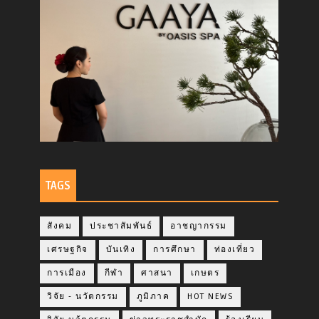
TAGS
สังคม
ประชาสัมพันธ์
อาชญากรรม
เศรษฐกิจ
บันเทิง
การศึกษา
ท่องเที่ยว
การเมือง
กีฬา
ศาสนา
เกษตร
วิจัย - นวัตกรรม
ภูมิภาค
HOT NEWS