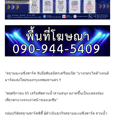
"สยามอะเมซิ่งพาร์ค จับมือพันธมิตรเตรียมเปิด “บางกอกเวิลด์”แลนด์
มาร์คแห่งใหม่ของกรุงเทพมหานคร !!
"พฤศจิกายน 65 เสริมทัพสวนน้ำสวนสนุก ผงาดขึ้นเป็นแหล่งท่อง
เที่ยวครบวงจรแถวหน้าของเอเซีย"
กลุ่มบริษัทสยามพาร์คซิตี้ ผู้ดำเนินธุรกิจสยามอะเมซิ่งพาร์ค สวนน้ำ