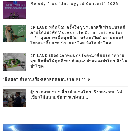
Melody Plus “Unplugged Concert” 2024
CP LAND พลิกโฉมครั้งใหญ่ประกาศรีเฟรชแบรนด์
ภายใต้แนวคิด‘Accessible Communities for
Life คุณภาพเพื่อทุกชีวิต’ พร้อมเปิดตัวภาพยนตร์
โฆษณาชิ้นแรก นำแสดงโดย สิงโต นำโชค
CP LAND เปิดตัวภาพยนตร์โฆษณาชิ้นแรก ‘ความ
สุขเกิดขึ้นได้ทุกที่รอบตัวคุณ’ นำแสดงนำโดย สิงโต
นำโชค
“ธี่หยด” ตำนานเรื่องเล่าสุดหลอนจาก Pantip
ผู้ประกอบการ "เลี้ยงม้าแข่งไทย' วิงวอน ทบ. ไฟ
เขียวใช้สนามจัดการแข่งขัน ...