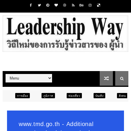
ง
ภูมิภาค
ท่องเที่ยว
บันเทิง
สังคม
ภูมิภาค