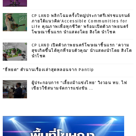
CP LAND พลิกโฉมครั้งใหญ่ประกาศรีเฟรชแบรนด์
ภายใต้แนวคิด‘Accessible Communities for
Life คุณภาพเพื่อทุกชีวิต’ พร้อมเปิดตัวภาพยนตร์
โฆษณาชิ้นแรก นำแสดงโดย สิงโต นำโชค
CP LAND เปิดตัวภาพยนตร์โฆษณาชิ้นแรก ‘ความ
สุขเกิดขึ้นได้ทุกที่รอบตัวคุณ’ นำแสดงนำโดย สิงโต
นำโชค
“ธี่หยด” ตำนานเรื่องเล่าสุดหลอนจาก Pantip
ผู้ประกอบการ "เลี้ยงม้าแข่งไทย' วิงวอน ทบ. ไฟ
เขียวใช้สนามจัดการแข่งขัน ...