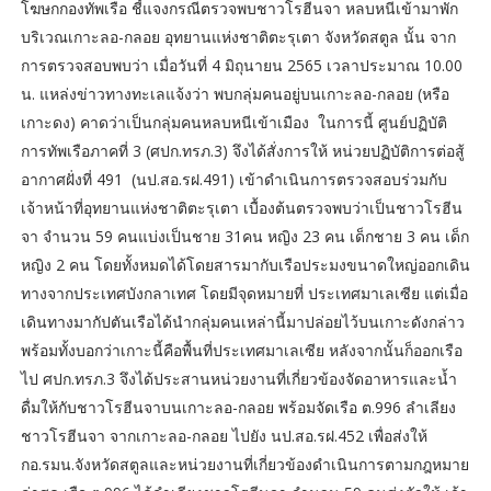
โฆษกกองทัพเรือ ชี้แจงกรณีตรวจพบชาวโรฮีนจา หลบหนีเข้ามาพัก
บริเวณเกาะลอ-กลอย อุทยานแห่งชาติตะรุเตา จังหวัดสตูล นั้น จาก
การตรวจสอบพบว่า เมื่อวันที่ 4 มิถุนายน 2565 เวลาประมาณ 10.00
น. แหล่งข่าวทางทะเลแจ้งว่า พบกลุ่มคนอยู่บนเกาะลอ-กลอย (หรือ
เกาะดง) คาดว่าเป็นกลุ่มคนหลบหนีเข้าเมือง ในการนี้ ศูนย์ปฏิบัติ
การทัพเรือภาคที่ 3 (ศปก.ทรภ.3) จึงได้สั่งการให้ หน่วยปฏิบัติการต่อสู้
อากาศฝั่งที่ 491 (นป.สอ.รฝ.491) เข้าดำเนินการตรวจสอบร่วมกับ
เจ้าหน้าที่อุทยานแห่งชาติตะรุเตา เบื้องต้นตรวจพบว่าเป็นชาวโรฮีน
จา จำนวน 59 คนแบ่งเป็นชาย 31คน หญิง 23 คน เด็กชาย 3 คน เด็ก
หญิง 2 คน โดยทั้งหมดได้โดยสารมากับเรือประมงขนาดใหญ่ออกเดิน
ทางจากประเทศบังกลาเทศ โดยมีจุดหมายที่ ประเทศมาเลเซีย แต่เมื่อ
เดินทางมากัปตันเรือได้นำกลุ่มคนเหล่านี้มาปล่อยไว้บนเกาะดังกล่าว
พร้อมทั้งบอกว่าเกาะนี้คือพื้นที่ประเทศมาเลเซีย หลังจากนั้นก็ออกเรือ
ไป ศปก.ทรภ.3 จึงได้ประสานหน่วยงานที่เกี่ยวข้องจัดอาหารและน้ำ
ดื่มให้กับชาวโรฮีนจาบนเกาะลอ-กลอย พร้อมจัดเรือ ต.996 ลำเลียง
ชาวโรฮีนจา จากเกาะลอ-กลอย ไปยัง นป.สอ.รฝ.452 เพื่อส่งให้
กอ.รมน.จังหวัดสตูลและหน่วยงานที่เกี่ยวข้องดำเนินการตามกฎหมาย