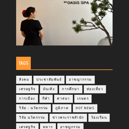
TAGS
สังคม
ประชาสัมพันธ์
อาชญากรรม
เศรษฐกิจ
บันเทิง
การศึกษา
ท่องเที่ยว
การเมือง
กีฬา
ศาสนา
เกษตร
วิจัย - นวัตกรรม
ภูมิภาค
HOT NEWS
วิจัย นว้ตกรรม
ข่าวพระราชสำนัก
ร้องเรียน
เศรศฐกิจ
ทหาร
อาชญกรรม