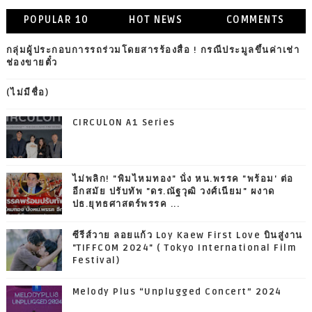
POPULAR 10
HOT NEWS
COMMENTS
กลุ่มผู้ประกอบการรถร่วมโดยสารร้องสื่อ ! กรณีประมูลขึ้นค่าเช่า
ช่องขายตั๋ว
(ไม่มีชื่อ)
CIRCULON A1 Series
ไม่พลิก! "พิมไหมทอง" นั่ง หน.พรรค "พร้อม' ต่อ
อีกสมัย ปรับทัพ "ดร.ณัฐวุฒิ วงศ์เนียม" ผงาด
ปธ.ยุทธศาสตร์พรรค ...
ซีรีส์วาย ลอยแก้ว Loy Kaew First Love บินสู่งาน
"TIFFCOM 2024" ( Tokyo International Film
Festival)
Melody Plus “Unplugged Concert” 2024