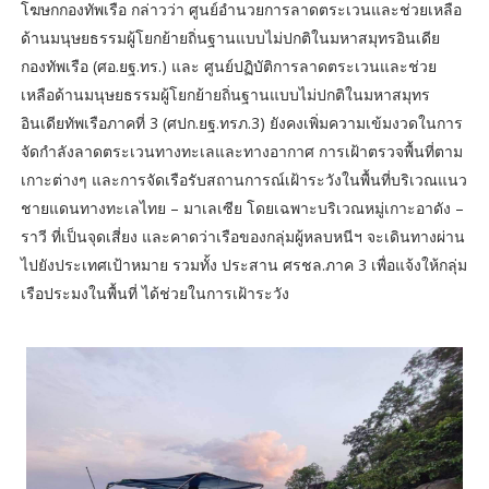
โฆษกกองทัพเรือ กล่าวว่า ศูนย์อำนวยการลาดตระเวนและช่วยเหลือ
ด้านมนุษยธรรมผู้โยกย้ายถิ่นฐานแบบไม่ปกติในมหาสมุทรอินเดีย
กองทัพเรือ (ศอ.ยฐ.ทร.) และ ศูนย์ปฏิบัติการลาดตระเวนและช่วย
เหลือด้านมนุษยธรรมผู้โยกย้ายถิ่นฐานแบบไม่ปกติในมหาสมุทร
อินเดียทัพเรือภาคที่ 3 (ศปก.ยฐ.ทรภ.3) ยังคงเพิ่มความเข้มงวดในการ
จัดกำลังลาดตระเวนทางทะเลและทางอากาศ การเฝ้าตรวจพื้นที่ตาม
เกาะต่างๆ และการจัดเรือรับสถานการณ์เฝ้าระวังในพื้นที่บริเวณแนว
ชายแดนทางทะเลไทย – มาเลเซีย โดยเฉพาะบริเวณหมู่เกาะอาดัง –
ราวี ที่เป็นจุดเสี่ยง และคาดว่าเรือของกลุ่มผู้หลบหนีฯ จะเดินทางผ่าน
ไปยังประเทศเป้าหมาย รวมทั้ง ประสาน ศรชล.ภาค 3 เพื่อแจ้งให้กลุ่ม
เรือประมงในพื้นที่ ได้ช่วยในการเฝ้าระวัง