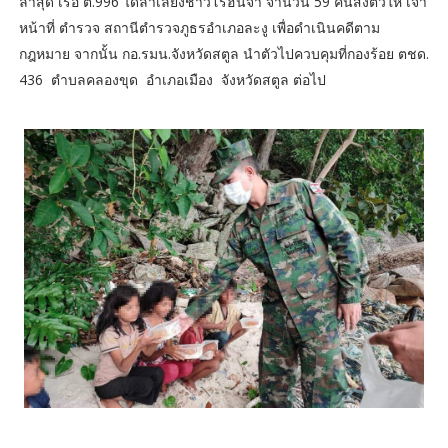
ล่าสุด เรือ ต.996 ได้ลำเลียงชาวโรฮีนจา จำนวน 59 คนส่งตัวให้ เจ้า
หน้าที่ ตำรวจ สถานีตำรวจภูธรอำเภอละงู เพื่อดำเนินคดีตาม
กฎหมาย จากนั้น กอ.รมน.จังหวัดสตูล นำตัวไปควบคุมที่กองร้อย ตชด.
436 ตำบลคลองขุด อำเภอเมือง จังหวัดสตูล ต่อไป