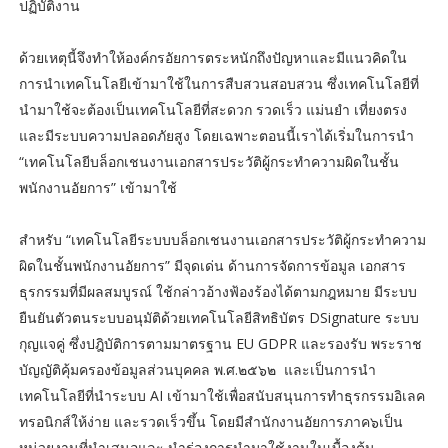
ปฏิบัติงาน
ด้วยเหตุนี้จึงทำให้องค์กรอัยการตระหนักถึงปัญหาและมีแนวคิดใน
การนำเทคโนโลยีเข้ามาใช้ในการสืบสวนสอบสวน ซึ่งเทคโนโลยีที่
นำมาใช้จะต้องเป็นเทคโนโลยีที่สะดวก รวดเร็ว แม่นยำ เที่ยงตรง
และมีระบบความปลอดภัยสูง โดยเฉพาะตอนนี้เราได้เริ่มในการนำ
“เทคโนโลยีบล็อกเชนงานเอกสารประวัติผู้กระทำความผิดในชั้น
พนักงานอัยการ” เข้ามาใช้
สำหรับ “เทคโนโลยีระบบบล็อกเชนงานเอกสารประวัติผู้กระทำความ
ผิดในชั้นพนักงานอัยการ” มีจุดเด่น ด้านการจัดการข้อมูล เอกสาร
ธุรกรรมที่มีผลสมบูรณ์ ใช้กล่าวอ้างฟ้องร้องได้ตามกฎหมาย มีระบบ
ยืนยันตัวตนระบบอนุมัติด้วยเทคโนโลยีสิทธิบัตร DSignature ระบบ
กุญแจคู่ ซึ่งปฎิบัติการตามมาตรฐาน EU GDPR และรองรับ พระราช
บัญญัติคุ้มครองข้อมูลส่วนบุคคล พ.ศ.๒๕๖๒ และเป็นการนำ
เทคโนโลยีที่นำระบบ AI เข้ามาใช้เพื่อสนับสนุนการทำธุรกรรมอิเลค
ทรอนิกส์ให้ง่าย และรวดเร็วขึ้น โดยมีสำนักงานอัยการภาค๖เป็น
หน่วยงานที่นำเสนอและ นำร่องการนำมาใช้งานในเบื้องต้น