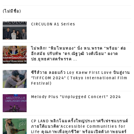
(ไม่มีชื่อ)
CIRCULON A1 Series
ไม่พลิก! "พิมไหมทอง" นั่ง หน.พรรค "พร้อม' ต่อ
อีกสมัย ปรับทัพ "ดร.ณัฐวุฒิ วงศ์เนียม" ผงาด
ปธ.ยุทธศาสตร์พรรค ...
ซีรีส์วาย ลอยแก้ว Loy Kaew First Love บินสู่งาน
"TIFFCOM 2024" ( Tokyo International Film
Festival)
Melody Plus “Unplugged Concert” 2024
CP LAND พลิกโฉมครั้งใหญ่ประกาศรีเฟรชแบรนด์
ภายใต้แนวคิด‘Accessible Communities for
Life คุณภาพเพื่อทุกชีวิต’ พร้อมเปิดตัวภาพยนตร์