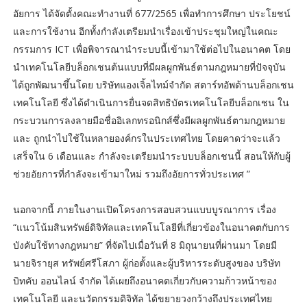
อัยการ ได้จัดตั้งคณะทำงานที่ 677/2565 เพื่อทำการศึกษา ประโยชน์
และการใช้งาน อีกทั้งกำลังเตรียมนำเรื่องเข้าประชุมใหญ่ในคณะ
กรรมการ ICT เพื่อพิจารณานำระบบนี้เข้ามาใช้ต่อไปในอนาคต โดย
นำเทคโนโลยีบล็อกเชนต้นแบบที่มีผลผูกพันธ์ตามกฎหมายที่ปัจจุบัน
ได้ถูกพัฒนาขึ้นโดย บริษัทแองเจิ้ลไทม์จำกัด สตาร์ทอัพด้านบล็อกเชน
เทคโนโลยี ซึ่งได้ดำเนินการยื่นจดสิทธิบัตรเทคโนโลยีบล็อกเชน ใน
กระบวนการลงลายมือชื่ออิเลกทรอนิกส์ซึ่งมีผลผูกพันธ์ตามกฎหมาย
และ ถูกนำไปใช้ในหลายองค์กรในประเทศไทย โดยคาดว่าจะแล้ว
เสร็จใน 6 เดือนและ กำลังจะเตรียมนำระบบบล็อกเชนนี้ สอนให้กับผู้
ช่วยอัยการที่กำลังจะเข้ามาใหม่ รวมถึงอัยการทั่วประเทศ ”
นอกจากนี้ ภายในงานเปิดโครงการสอบสวนแบบบูรณาการ เรื่อง
“แนวโน้มสินทรัพย์ดิจิทัลและเทคโนโลยีที่เกี่ยวข้องในอนาคตกับการ
บังคับใช้ทางกฎหมาย” ที่จัดไปเมื่อวันที่ 8 มิถุนายนที่ผ่านมา โดยมี
นายจิรายุส ทรัพย์ศรีโสภา ผู้ก่อตั้งและผู้บริหารระดับสูงของ บริษัท
บิทคับ ออนไลน์ จำกัด ได้เผยถึงอนาคตเกี่ยวกับความก้าวหน้าของ
เทคโนโลยี และนวัตกรรมดิจิทัล ได้ขยายวงกว้างถึงประเทศไทย