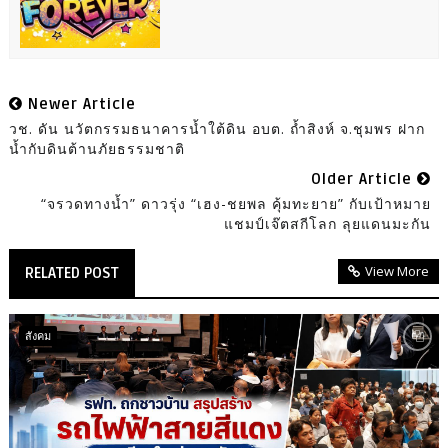
Newer Article
วช. ดัน นวัตกรรมธนาคารน้ำใต้ดิน อบต. ถ้ำสิงห์ จ.ชุมพร ฝาก
น้ำกับดินต้านภัยธรรมชาติ​
Older Article
“จรวดทางน้ำ” ดาวรุ่ง “เฮง-ชยพล คุ้มทะยาย” กับเป้าหมาย
แชมป์เจ๊ตสกีโลก ลุยแดนมะกัน
View More
RELATED POST
สังคม