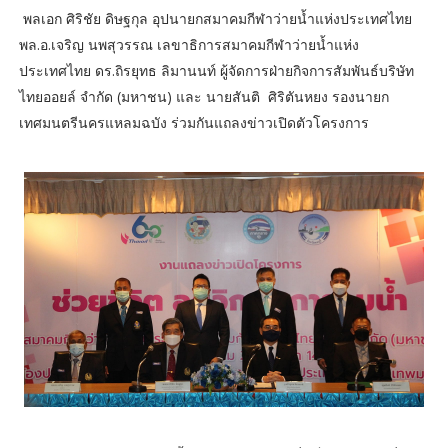
พลเอก ศิริชัย ดิษฐกุล อุปนายกสมาคมกีฬาว่ายน้ำแห่งประเทศไทย
พล.อ.เจริญ นพสุวรรณ เลขาธิการสมาคมกีฬาว่ายน้ำแห่ง
ประเทศไทย ดร.ถิรยุทธ ลิมานนท์ ผู้จัดการฝ่ายกิจการสัมพันธ์บริษัท
ไทยออยล์ จํากัด (มหาชน)​ และ นายสันติ ศิริตันหยง รองนายก
เทศมนตรีนครแหลมฉบัง ร่วมกันแถลงข่าวเปิดตัวโครงการ