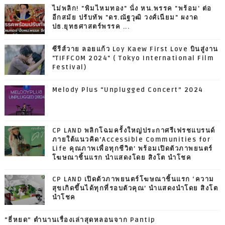
ไม่พลิก! "พิมไหมทอง" นั่ง หน.พรรค "พร้อม' ต่อ
อีกสมัย ปรับทัพ "ดร.ณัฐวุฒิ วงศ์เนียม" ผงาด
ปธ.ยุทธศาสตร์พรรค ...
ซีรีส์วาย ลอยแก้ว Loy Kaew First Love บินสู่งาน
"TIFFCOM 2024" ( Tokyo International Film
Festival)
Melody Plus “Unplugged Concert” 2024
CP LAND พลิกโฉมครั้งใหญ่ประกาศรีเฟรชแบรนด์
ภายใต้แนวคิด‘Accessible Communities for
Life คุณภาพเพื่อทุกชีวิต’ พร้อมเปิดตัวภาพยนตร์
โฆษณาชิ้นแรก นำแสดงโดย สิงโต นำโชค
CP LAND เปิดตัวภาพยนตร์โฆษณาชิ้นแรก ‘ความ
สุขเกิดขึ้นได้ทุกที่รอบตัวคุณ’ นำแสดงนำโดย สิงโต
นำโชค
“ธี่หยด” ตำนานเรื่องเล่าสุดหลอนจาก Pantip