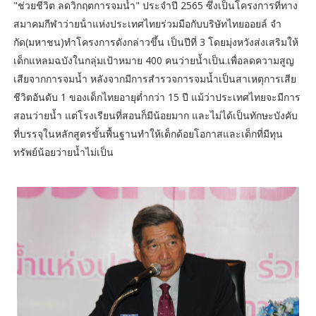
"ช่วยชีวิต ลดวิกฤตการจมน้ำ" ประจำปี 2565 ซึ่งเป็นโครงการที่ทาง
สมาคมกีฬาว่ายน้ําแห่งประเทศไทยร่วมมือกับบริษัทไทยออยล์ จํา
กัด(มหาชน)​ทำโครงการดังกล่าวขึ้น เป็นปีที่ 3 โดยมุ่งหวังส่งเสริมให้
เด็กแหลมฉบังในกลุ่มเป้าหมาย 400 คนว่ายน้ำเป็น.เพื่อลดความสูญ
เสียจากการจมน้ำ หลังจากมีการสำรวจการจมน้ำเป็นสาเหตุการเสีย
ชีวิตอันดับ 1 ของเด็กไทยอายุต่ำกว่า 15 ปี แม้ว่าประเทศไทยจะมีการ
สอนว่ายน้ำ แต่โรงเรียนที่สอนก็มีน้อยมาก และไม่ได้เป็นทักษะบังคับ
ที่บรรจุในหลักสูตรขั้นพื้นฐานทำให้เด็กด้อยโอกาสและเด็กที่มีทุน
ทรัพย์น้อยว่ายน้ำไม่เป็น