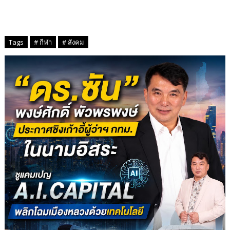
Tags
# กีฬา
# สังคม