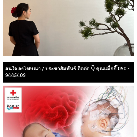
สนใจ ลงโฆษณา / ประชาสัมพันธ์ ติดต่อ 👇 คุณแม็กกี๊ 090 -
9445409