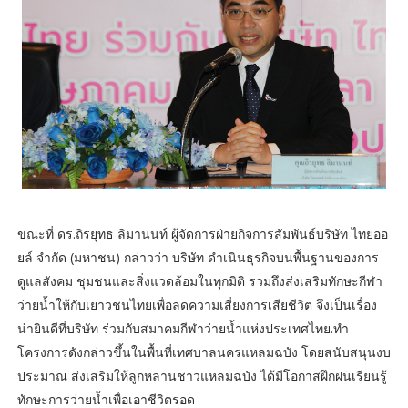
ขณะที่ ดร.ถิรยุทธ ลิมานนท์ ผู้จัดการฝ่ายกิจการสัมพันธ์บริษัท ไทยออ
ยล์ จำกัด (มหาชน) กล่าวว่า บริษัท ดำเนินธุรกิจบนพื้นฐานของการ
ดูแลสังคม ชุมชนและสิ่งแวดล้อมในทุกมิติ รวมถึงส่งเสริมทักษะกีฬา
ว่ายน้ำให้กับเยาวชนไทยเพื่อลดความเสี่ยงการเสียชีวิต จึงเป็นเรื่อง
น่ายินดีที่บริษัท ร่วมกับสมาคมกีฬาว่ายน้ำแห่งประเทศไทย.ทำ
โครงการดังกล่าวขึ้นในพื้นที่เทศบาลนครแหลมฉบัง โดยสนับสนุนงบ
ประมาณ ส่งเสริมให้ลูกหลานชาวแหลมฉบัง ได้มีโอกาสฝึกฝนเรียนรู้
ทักษะการว่ายน้ำเพื่อเอาชีวิตรอด