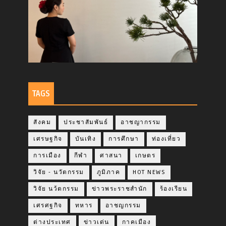
TAGS
สังคม
ประชาสัมพันธ์
อาชญากรรม
เศรษฐกิจ
บันเทิง
การศึกษา
ท่องเที่ยว
การเมือง
กีฬา
ศาสนา
เกษตร
วิจัย - นวัตกรรม
ภูมิภาค
HOT NEWS
วิจัย นว้ตกรรม
ข่าวพระราชสำนัก
ร้องเรียน
เศรศฐกิจ
ทหาร
อาชญกรรม
ต่างประเทศ
ข่าวเด่น
กาคเมือง