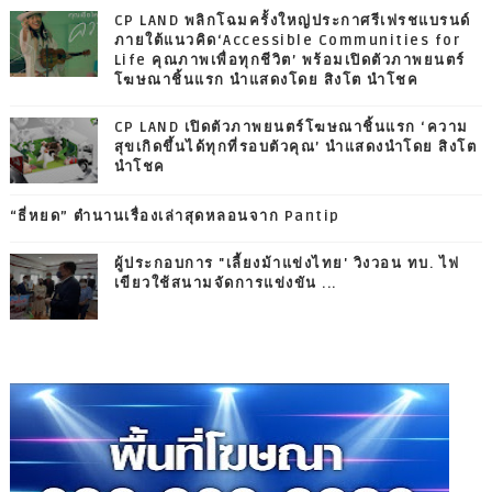
CP LAND พลิกโฉมครั้งใหญ่ประกาศรีเฟรชแบรนด์
ภายใต้แนวคิด‘Accessible Communities for
Life คุณภาพเพื่อทุกชีวิต’ พร้อมเปิดตัวภาพยนตร์
โฆษณาชิ้นแรก นำแสดงโดย สิงโต นำโชค
CP LAND เปิดตัวภาพยนตร์โฆษณาชิ้นแรก ‘ความ
สุขเกิดขึ้นได้ทุกที่รอบตัวคุณ’ นำแสดงนำโดย สิงโต
นำโชค
“ธี่หยด” ตำนานเรื่องเล่าสุดหลอนจาก Pantip
ผู้ประกอบการ "เลี้ยงม้าแข่งไทย' วิงวอน ทบ. ไฟ
เขียวใช้สนามจัดการแข่งขัน ...