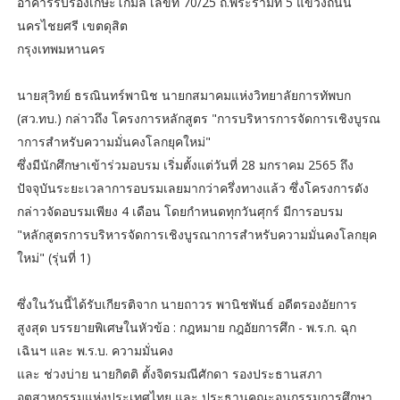
อาคารรับรองเกษะโกมล เลขที่ 70/25 ถ.พระรามที่ 5 แขวงถนน
นครไชยศรี เขตดุสิต
กรุงเทพมหานคร
นายสุวิทย์ ธรณินทร์พานิช นายกสมาคมแห่งวิทยาลัยการทัพบก
(สว.ทบ.) กล่าวถึง โครงการหลักสูตร "การบริหารการจัดการเชิงบูรณ
าการสำหรับความมั่นคงโลกยุคใหม่"
ซึ่งมีนักศึกษาเข้าร่วมอบรม เริ่มตั้งแต่วันที่ 28 มกราคม 2565 ถึง
ปัจจุบันระยะเวลาการอบรมเลยมากว่าครึ่งทางแล้ว ซึ่งโครงการดัง
กล่าวจัดอบรมเพียง 4 เดือน โดยกำหนดทุกวันศุกร์ มีการอบรม
"หลักสูตรการบริหารจัดการเชิงบูรณาการสำหรับความมั่นคงโลกยุค
ใหม่" (รุ่นที่ 1)
ซึ่งในวันนี้ได้รับเกียรติจาก นายถาวร พานิชพันธ์ อดีตรองอัยการ
สูงสุด บรรยายพิเศษในหัวข้อ : กฎหมาย กฎอัยการศึก - พ.ร.ก. ฉุก
เฉินฯ และ พ.ร.บ. ความมั่นคง
และ ช่วงบ่าย นายกิตติ ตั้งจิตรมณีศักดา รองประธานสภา
อุตสาหกรรมแห่งประเทศไทย และ ประธานคณะอนุกรรมการศึกษา