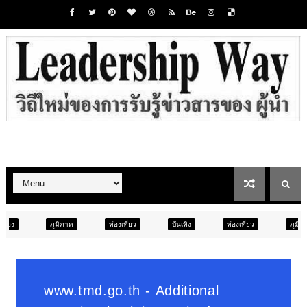
าค
ท่องเที่ยว
บันเทิง
ท่องเที่ยว
ภูมิภาค
สังคม