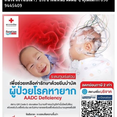
สนใจ ลงโฆษณา / ประชาสัมพันธ์ ติดต่อ 👇 คุณแม็กกี๊ 090 -
9445409