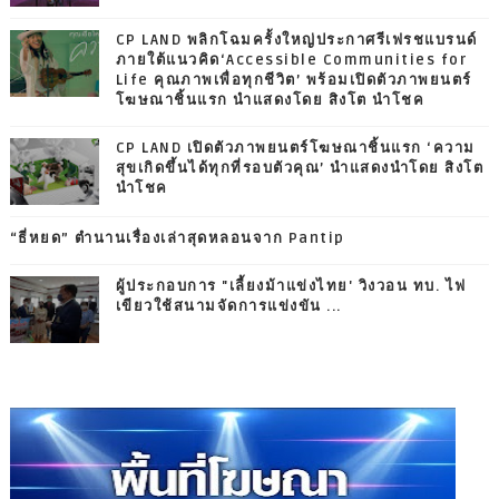
CP LAND พลิกโฉมครั้งใหญ่ประกาศรีเฟรชแบรนด์
ภายใต้แนวคิด‘Accessible Communities for
Life คุณภาพเพื่อทุกชีวิต’ พร้อมเปิดตัวภาพยนตร์
โฆษณาชิ้นแรก นำแสดงโดย สิงโต นำโชค
CP LAND เปิดตัวภาพยนตร์โฆษณาชิ้นแรก ‘ความ
สุขเกิดขึ้นได้ทุกที่รอบตัวคุณ’ นำแสดงนำโดย สิงโต
นำโชค
“ธี่หยด” ตำนานเรื่องเล่าสุดหลอนจาก Pantip
ผู้ประกอบการ "เลี้ยงม้าแข่งไทย' วิงวอน ทบ. ไฟ
เขียวใช้สนามจัดการแข่งขัน ...