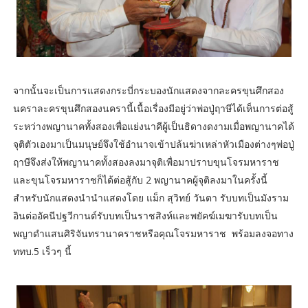
จากนั้นจะเป็นการแสดงกระบี่กระบองนักแสดงจากละครขุนศึกสอง
นคราละครขุนศึกสองนครานี้เนื้อเรื่องมีอยู่ว่าพ่อปู่ฤาษีได้เห็นการต่อสู้
ระหว่างพญานาคทั้งสองเพื่อแย่งนาคีผู้เป็นธิดางดงามเมื่อพญานาคได้
จุติตัวเองมาเป็นมนุษย์จึงใช้อำนาจเข้าปล้นฆ่าเหล่าหัวเมืองต่างๆพ่อปู่
ฤาษีจึงส่งให้พญานาคทั้งสองลงมาจุติเพื่อมาปราบขุนโจรมหาราช
และขุนโจรมหาราชก็ได้ต่อสู้กับ 2 พญานาคผู้จุติลงมาในครั้งนี้
สำหรับนักแสดงนำนำแสดงโดย แม็ก สุวิทย์ วันตา รับบทเป็นมังราม
อินต่ออัคนีปฐวีกานต์รับบทเป็นราชสิงห์และพยัคฆ์เมฆารับบทเป็น
พญาดําแสนศิริจันทรานาคราชหรือคุณโจรมหาราช พร้อมลงจอทาง
ททบ.5 เร็วๆ นี้