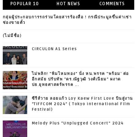
POPULAR 10
HOT NEWS
COMMENTS
กลุ่มผู้ประกอบการรถร่วมโดยสารร้องสื่อ ! กรณีประมูลขึ้นค่าเช่า
ช่องขายตั๋ว
(ไม่มีชื่อ)
CIRCULON A1 Series
ไม่พลิก! "พิมไหมทอง" นั่ง หน.พรรค "พร้อม' ต่อ
อีกสมัย ปรับทัพ "ดร.ณัฐวุฒิ วงศ์เนียม" ผงาด
ปธ.ยุทธศาสตร์พรรค ...
ซีรีส์วาย ลอยแก้ว Loy Kaew First Love บินสู่งาน
"TIFFCOM 2024" ( Tokyo International Film
Festival)
Melody Plus “Unplugged Concert” 2024