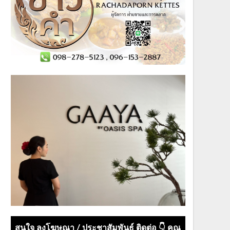
สนใจ ลงโฆษณา / ประชาสัมพันธ์ ติดต่อ 👇 คุณ