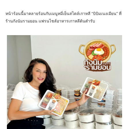
หน้าร้อนนี้มาคลายร้อนกับเมนูหมี่เย็นสไตล์เกาหลี “บิบิมเนงเมียน” ที่
ร้านกังนัมรามยอน แฟรนไชส์อาหารเกาหลีต้นตำรับ