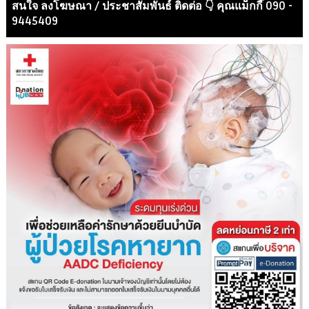
สนใจ ลงโฆษณา / ประชาสัมพันธ์ ติดต่อ 👇 คุณแม็กกี๊ 090 -
9445409