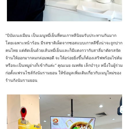
“บิบัมเนงเมียน เป็นเมนูหมี่เย็นที่คนเกาหลีนิยมรับประทานกันมาก
โดยเฉพาะหน้าร้อน มีรสชาติเผ็ดจากซอสแบบเกาหลีซึ่งน่าจะถูกปาก
คนไทย แต่ตัดเย็นด้วยเส้นหมี่เย็นและก็มีแตงกวากับสาลี่มาตัดรสจัด
จ้านให้ออกมากลมกล่อมพอดี จะให้อร่อยยิ่งขึ้นก็ต้องเสริฟพร้อมไข่ต้ม
หรือจะเป็นหมูย่างก็เข้ากันค่ะ” คุณเนย ณหทัย เล็กบำรุง หนึ่งในผู้ร่วม
ก่อตั้งแฟรนไชส์กังนัมรามยอน ให้ข้อมูลเพิ่มเติมเกี่ยวกับเมนูใหม่ของ
ร้านกังนัมรามยอน