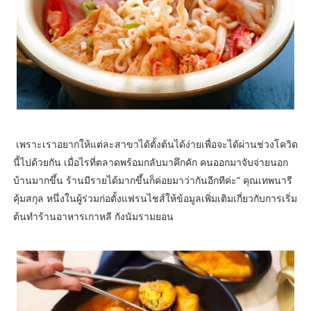
เพราะเราอยากให้แต่ละสาขาได้ตั้งต้นได้ง่ายเพื่อจะได้ผ่านช่วงโควิด
นี้ไปด้วยกัน เมื่อไรที่ตลาดพร้อมกลับมาคึกคัก คนออกมาจับจ่ายนอก
บ้านมากขึ้น ร้านมีรายได้มากขึ้นก็ค่อยมาว่ากันอีกทีค่ะ” คุณเทพนารี
คุ้มสกุล หนึ่งในผู้ร่วมก่อตั้งแฟรนไชส์ให้ข้อมูลเพิ่มเติมเกี่ยวกับการเริ่ม
ต้นทำร้านอาหารเกาหลี กังนัมรามยอน