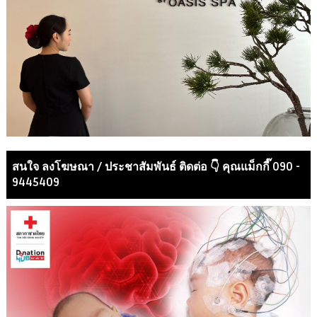
สนใจ ลงโฆษณา / ประชาสัมพันธ์ ติดต่อ 👇 คุณแม็กกี๊ 090 -
9445409