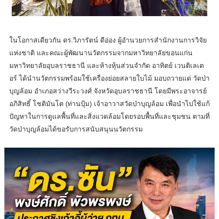
ในโอกาสเดียวกัน ดร.วิภารัตน์ ดีอ่อง ผู้อำนวยการสำนักงานการวิจัย
แห่งชาติ และคณะผู้พัฒนานวัตกรรมจากมหาวิทยาลัยขอนแก่น
มหาวิทยาลัยอุบลราชธานี และห้างหุ้นส่วนจำกัด อาทิตย์ เวนติเลเต
อร์ ได้นำนวัตกรรมพร้อมใช้เครื่องย่อยสลายใบไม้ มอบถวายแด่ วัดป่า
บุญล้อม อำเภอสว่างวีระวงศ์ จังหวัดอุบลราชธานี โดยมีพระอาจารย์
อภิสิทธิ์ โชติมันโต (ท่านปุ้ม) เจ้าอาวาสวัดป่าบุญล้อม เพื่อนำไปใช้แก้
ปัญหาในการดูแลพื้นที่และสิ่งแวดล้อมโดยรอบพื้นที่และชุมชน ตามที่
วัดป่าบุญล้อมได้ขอรับการสนับสนุนนวัตกรรม