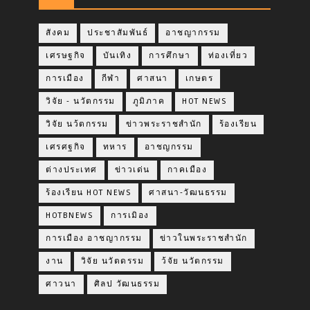
สังคม
ประชาสัมพันธ์
อาชญากรรม
เศรษฐกิจ
บันเทิง
การศึกษา
ท่องเที่ยว
การเมือง
กีฬา
ศาสนา
เกษตร
วิจัย - นวัตกรรม
ภูมิภาค
HOT NEWS
วิจัย นว้ตกรรม
ข่าวพระราชสำนัก
ร้องเรียน
เศรศฐกิจ
ทหาร
อาชญกรรม
ต่างประเทศ
ข่าวเด่น
กาคเมือง
ร้องเรียน HOT NEWS
ศาสนา-วัฒนธรรม
HOTBNEWS
การเมิอง
การเมือง อาชญากรรม
ข่าวในพระราชสำนัก
งาน
วิจัย นวัตดรรม
ว้จัย นวัตกรรม
ศาวนา
ศิลป วัฒนธรรม