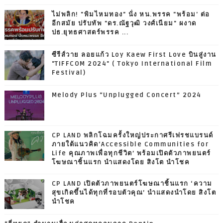
ไม่พลิก! "พิมไหมทอง" นั่ง หน.พรรค "พร้อม' ต่อ
อีกสมัย ปรับทัพ "ดร.ณัฐวุฒิ วงศ์เนียม" ผงาด
ปธ.ยุทธศาสตร์พรรค ...
ซีรีส์วาย ลอยแก้ว Loy Kaew First Love บินสู่งาน
"TIFFCOM 2024" ( Tokyo International Film
Festival)
Melody Plus “Unplugged Concert” 2024
CP LAND พลิกโฉมครั้งใหญ่ประกาศรีเฟรชแบรนด์
ภายใต้แนวคิด‘Accessible Communities for
Life คุณภาพเพื่อทุกชีวิต’ พร้อมเปิดตัวภาพยนตร์
โฆษณาชิ้นแรก นำแสดงโดย สิงโต นำโชค
CP LAND เปิดตัวภาพยนตร์โฆษณาชิ้นแรก ‘ความ
สุขเกิดขึ้นได้ทุกที่รอบตัวคุณ’ นำแสดงนำโดย สิงโต
นำโชค