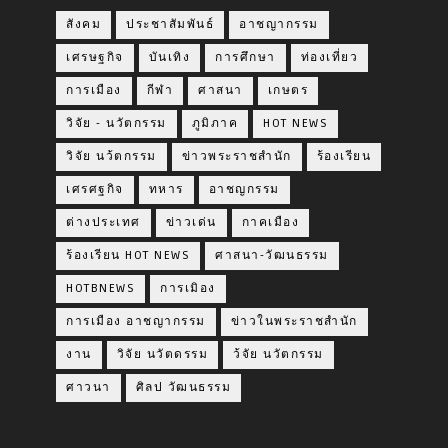
สังคม
ประชาสัมพันธ์
อาชญากรรม
เศรษฐกิจ
บันเทิง
การศึกษา
ท่องเที่ยว
การเมือง
กีฬา
ศาสนา
เกษตร
วิจัย - นวัตกรรม
ภูมิภาค
HOT NEWS
วิจัย นว้ตกรรม
ข่าวพระราชสำนัก
ร้องเรียน
เศรศฐกิจ
ทหาร
อาชญกรรม
ต่างประเทศ
ข่าวเด่น
กาคเมือง
ร้องเรียน HOT NEWS
ศาสนา-วัฒนธรรม
HOTBNEWS
การเมิอง
การเมือง อาชญากรรม
ข่าวในพระราชสำนัก
งาน
วิจัย นวัตดรรม
ว้จัย นวัตกรรม
ศาวนา
ศิลป วัฒนธรรม