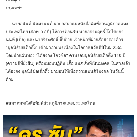
กรุงเทพฯ
นายอนันต์ นิลมานนท์ นายกสมาคมหนังสือพิมพ์ส่วนภูมิภาคแห่ง
ประเทศไทย (สภท. 57 ปี) ให้การต้อนรับ นายอร่ามฤทธิ์ โกไศยกา
นนท์ (เปิ้ล) และนายจิระศักดิ์ ตึ๊บอ้าย เจ้าหน้าที่ฝ่ายสื่อสารองค์กร
"มูลนิธิป่อเต็กตึ๊ง" เข้ามาอวยพรเนื่องในโอกาสสวัสดีปีใหม่ 2565
โดยนำแผ่นทอง "ไต้ฮงกง โจวซือ" ครบรอบมูลนิธิป่อเต็กตึ้ง 110 ปี
(ความดีที่ยั่งยืน) พร้อมมอบปฏิทิน เสื้อ แมส สิ่งที่เป็นมงคล ในศาลเจ้า
ไต้ฮงกง มูลนิธิป่อเต็กตึ๊ง มามอบให้เพื่อความเป็นสิริมงคล ในวันนี้
ด้วย
#สมาคมหนังสือพิมพ์ส่วนภูมิภาคแห่งประเทศไทย