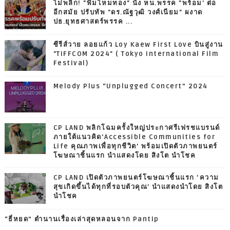
ไม่พลิก! "พิมไหมทอง" นั่ง หน.พรรค "พร้อม' ต่อ
อีกสมัย ปรับทัพ "ดร.ณัฐวุฒิ วงศ์เนียม" ผงาด
ปธ.ยุทธศาสตร์พรรค ...
ซีรีส์วาย ลอยแก้ว Loy Kaew First Love บินสู่งาน
"TIFFCOM 2024" ( Tokyo International Film
Festival)
Melody Plus “Unplugged Concert” 2024
CP LAND พลิกโฉมครั้งใหญ่ประกาศรีเฟรชแบรนด์
ภายใต้แนวคิด‘Accessible Communities for
Life คุณภาพเพื่อทุกชีวิต’ พร้อมเปิดตัวภาพยนตร์
โฆษณาชิ้นแรก นำแสดงโดย สิงโต นำโชค
CP LAND เปิดตัวภาพยนตร์โฆษณาชิ้นแรก ‘ความ
สุขเกิดขึ้นได้ทุกที่รอบตัวคุณ’ นำแสดงนำโดย สิงโต
นำโชค
“ธี่หยด” ตำนานเรื่องเล่าสุดหลอนจาก Pantip