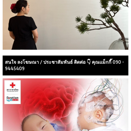
สนใจ ลงโฆษณา / ประชาสัมพันธ์ ติดต่อ 👇 คุณแม็กกี๊ 090 -
9445409