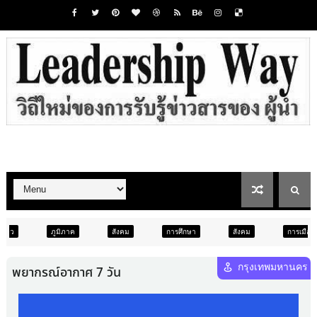
ค
สังคม
การศึกษา
สังคม
การเมือง
ภูมิภาค