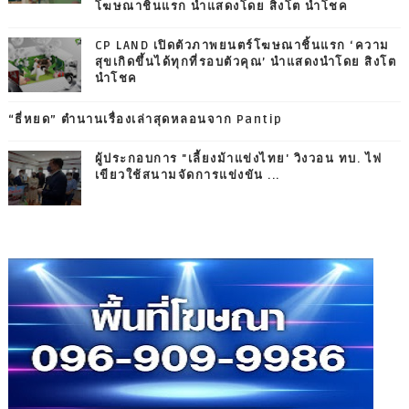
โฆษณาชิ้นแรก นำแสดงโดย สิงโต นำโชค
CP LAND เปิดตัวภาพยนตร์โฆษณาชิ้นแรก ‘ความ
สุขเกิดขึ้นได้ทุกที่รอบตัวคุณ’ นำแสดงนำโดย สิงโต
นำโชค
“ธี่หยด” ตำนานเรื่องเล่าสุดหลอนจาก Pantip
ผู้ประกอบการ "เลี้ยงม้าแข่งไทย' วิงวอน ทบ. ไฟ
เขียวใช้สนามจัดการแข่งขัน ...