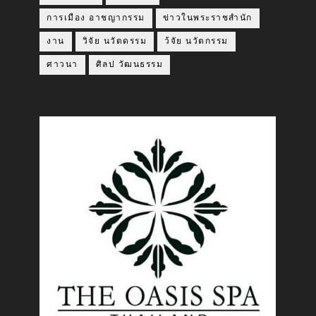
การเมือง อาชญากรรม
ข่าวในพระราชสำนัก
งาน
วิจัย นวัตดรรม
ว้จัย นวัตกรรม
ศาวนา
ศิลป วัฒนธรรม