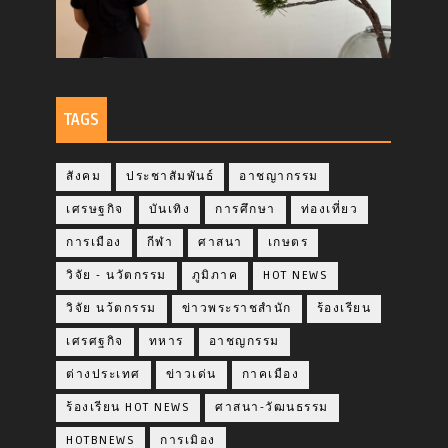
TAGS
สังคม
ประชาสัมพันธ์
อาชญากรรม
เศรษฐกิจ
บันเทิง
การศึกษา
ท่องเที่ยว
การเมือง
กีฬา
ศาสนา
เกษตร
วิจัย - นวัตกรรม
ภูมิภาค
HOT NEWS
วิจัย นว้ตกรรม
ข่าวพระราชสำนัก
ร้องเรียน
เศรศฐกิจ
ทหาร
อาชญกรรม
ต่างประเทศ
ข่าวเด่น
กาคเมือง
ร้องเรียน HOT NEWS
ศาสนา-วัฒนธรรม
HOTBNEWS
การเมิอง