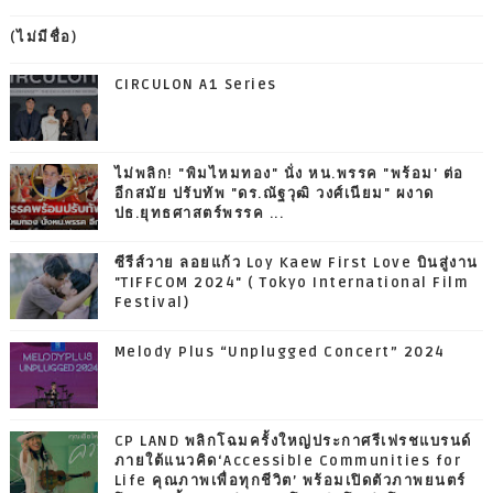
(ไม่มีชื่อ)
CIRCULON A1 Series
ไม่พลิก! "พิมไหมทอง" นั่ง หน.พรรค "พร้อม' ต่อ
อีกสมัย ปรับทัพ "ดร.ณัฐวุฒิ วงศ์เนียม" ผงาด
ปธ.ยุทธศาสตร์พรรค ...
ซีรีส์วาย ลอยแก้ว Loy Kaew First Love บินสู่งาน
"TIFFCOM 2024" ( Tokyo International Film
Festival)
Melody Plus “Unplugged Concert” 2024
CP LAND พลิกโฉมครั้งใหญ่ประกาศรีเฟรชแบรนด์
ภายใต้แนวคิด‘Accessible Communities for
Life คุณภาพเพื่อทุกชีวิต’ พร้อมเปิดตัวภาพยนตร์