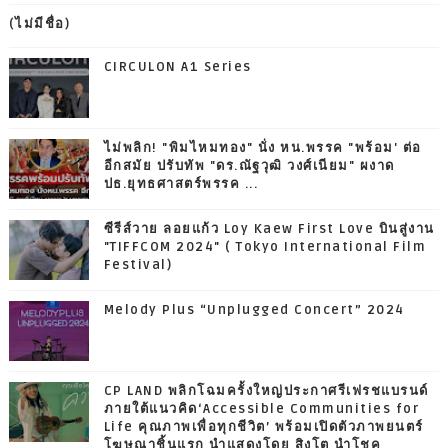
(ไม่มีชื่อ)
CIRCULON A1 Series
ไม่พลิก! "พิมไหมทอง" นั่ง หน.พรรค "พร้อม' ต่อ
อีกสมัย ปรับทัพ "ดร.ณัฐวุฒิ วงศ์เนียม" ผงาด
ปธ.ยุทธศาสตร์พรรค ...
ซีรีส์วาย ลอยแก้ว Loy Kaew First Love บินสู่งาน
"TIFFCOM 2024" ( Tokyo International Film
Festival)
Melody Plus “Unplugged Concert” 2024
CP LAND พลิกโฉมครั้งใหญ่ประกาศรีเฟรชแบรนด์
ภายใต้แนวคิด‘Accessible Communities for
Life คุณภาพเพื่อทุกชีวิต’ พร้อมเปิดตัวภาพยนตร์
โฆษณาชิ้นแรก นำแสดงโดย สิงโต นำโชค