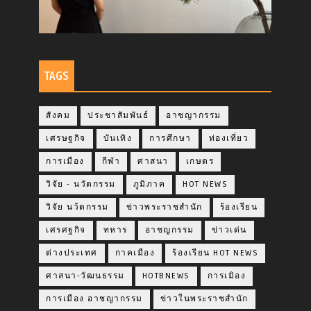
TAGS
สังคม
ประชาสัมพันธ์
อาชญากรรม
เศรษฐกิจ
บันเทิง
การศึกษา
ท่องเที่ยว
การเมือง
กีฬา
ศาสนา
เกษตร
วิจัย - นวัตกรรม
ภูมิภาค
HOT NEWS
วิจัย นว้ตกรรม
ข่าวพระราชสำนัก
ร้องเรียน
เศรศฐกิจ
ทหาร
อาชญกรรม
ข่าวเด่น
ต่างประเทศ
กาคเมือง
ร้องเรียน HOT NEWS
ศาสนา-วัฒนธรรม
HOTBNEWS
การเมิอง
การเมือง อาชญากรรม
ข่าวในพระราชสำนัก