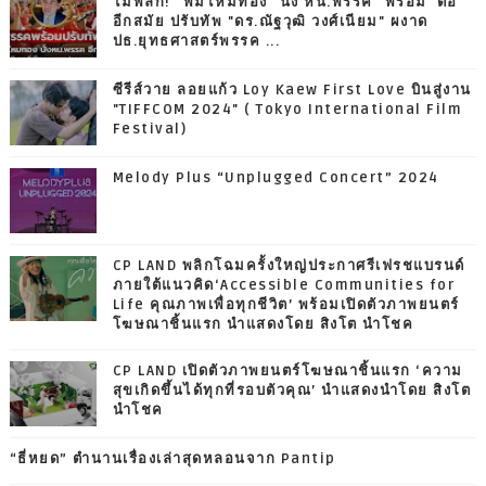
ไม่พลิก! "พิมไหมทอง" นั่ง หน.พรรค "พร้อม' ต่อ
อีกสมัย ปรับทัพ "ดร.ณัฐวุฒิ วงศ์เนียม" ผงาด
ปธ.ยุทธศาสตร์พรรค ...
ซีรีส์วาย ลอยแก้ว Loy Kaew First Love บินสู่งาน
"TIFFCOM 2024" ( Tokyo International Film
Festival)
Melody Plus “Unplugged Concert” 2024
CP LAND พลิกโฉมครั้งใหญ่ประกาศรีเฟรชแบรนด์
ภายใต้แนวคิด‘Accessible Communities for
Life คุณภาพเพื่อทุกชีวิต’ พร้อมเปิดตัวภาพยนตร์
โฆษณาชิ้นแรก นำแสดงโดย สิงโต นำโชค
CP LAND เปิดตัวภาพยนตร์โฆษณาชิ้นแรก ‘ความ
สุขเกิดขึ้นได้ทุกที่รอบตัวคุณ’ นำแสดงนำโดย สิงโต
นำโชค
“ธี่หยด” ตำนานเรื่องเล่าสุดหลอนจาก Pantip