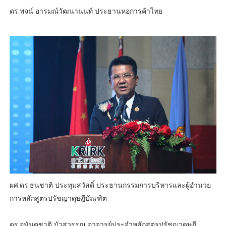
ดร.พจน์ อารมณ์วัฒนานนท์ ประธานหอการค้าไทย
ผศ.ดร.ธนชาติ ประทุมสวัสดิ์ ประธานกรรมการบริหารและผู้อำนวย
การหลักสูตรปรัชญาดุษฎีบัณฑิต
ดร.อนันตชาติ บัวสุวรรณ อาจารย์ประจำหลักสูตรปรัชญาดุษฎี