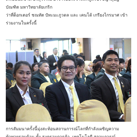
บัณฑิต มหาวิทยาลัยเกริก
ว่าที่ด็อกเตอร์ ชณทัต ปัทะมะภูวดล และ เคนโด้ เกรียงไกรมาศ เข้า
ร่วมงานในครั้งนี้
การสัมมนาครั้งนี้มุ่งสะท้อนสถานการณ์โลกที่กำลังเผชิญความ
ท้าทายรอบด้าน ทั้ง สงครามการค้า–เทคโนโลยี สถานการณ์