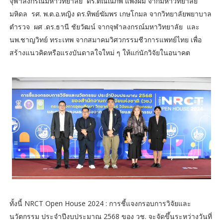
จุฬาลงกรณ์มหาวิทยาลัย ดร.ติณณภพ แพงผม จากมหาวิทยาลัย
มหิดล รศ. พ.ต.อ.หญิง ดร.ทิพย์ฆัมพร เกษโกมล จากวิทยาลัยพยาบาล
ตำรวจ ผศ .ดร.ธานี ชัยวัฒน์ จากจุฬาลงกรณ์มหาวิทยาลัย และ
นพ.ชาญวิทย์ ทระเทพ จากสมาคมวิศวกรรมชีวการแพทย์ไทย เพื่อ
สร้างแนวคิดหรือแรงบันดาลใจใหม่ ๆ ให้แก่นักวิจัยในอนาคต
ทั้งนี้ NRCT Open House 2024 : การชี้แจงกรอบการวิจัยและ
นวัตกรรม ประจำปีงบประมาณ 2568 ของ วช. จะจัดขึ้นระหว่างวันที่